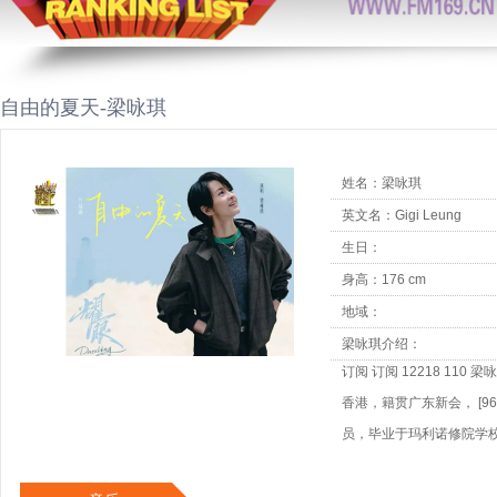
自由的夏天-梁咏琪
姓名：梁咏琪
英文名：Gigi Leung
生日：
身高：176 cm
地域：
梁咏琪介绍：
订阅 订阅 12218 110 梁
香港，籍贯广东新会， [
员，毕业于玛利诺修院学
学生时代被星探发掘，后
影《烈火战车》， [45]