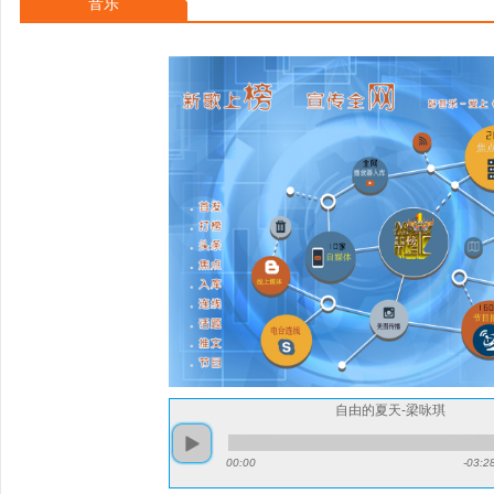
音乐
员； [46]同年推出首张专
线YMC至尊榜至尊广东歌。
音乐人交流协
自由的夏天-梁咏琪
00:00
-03:2