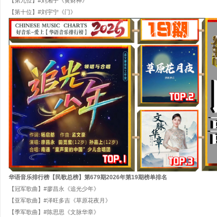
【第九位】#刘湘子《黄财神》
【第十位】#刘宇宁《门》
华语音乐排行榜【民歌
总
榜】第
679
期
202
6
年第
19
期
榜单排名
【冠军歌曲】#廖昌永《追光少年》
【亚军歌曲】#泽旺多吉《草原花夜月》
【季军歌曲】#陈思思《文脉华章》