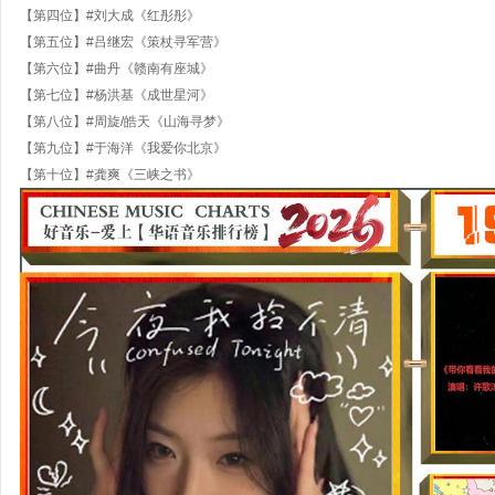
【第四位】#刘大成《红彤彤》
【第五位】#吕继宏《策杖寻军营》
【第六位】#曲丹《赣南有座城》
【第七位】#杨洪基《成世星河》
【第八位】#周旋/皓天《山海寻梦》
【第九位】#于海洋《我爱你北京》
【第十位】#龚爽《三峡之书》