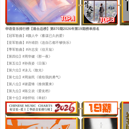
华语音乐排行榜【港台总榜】第
870
期
202
6
年
第
19
期
榜单排名
【冠军歌曲】#颜人中《蓄谋已久的爱》
【亚军歌曲】#许靖韵《连自己都不够快乐》
【季军歌曲】#许志安《信天翁》
【第四位】#周华健《那一夜》
【第五位】#孙燕姿《日落》
【第六位】#泳儿《散光》
【第七位】#周渝民《谁给我的勇气》
【第八位】#谢霆锋《推倒重来》
【第九位】#陈立农《爱友档》
【第十位】#徐怀钰《幸好》