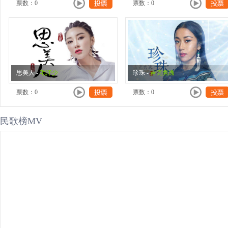
票数：
0
票数：
0
思美人
-
毛泽少
珍珠
-
吉克隽逸
票数：
0
票数：
0
民歌榜MV