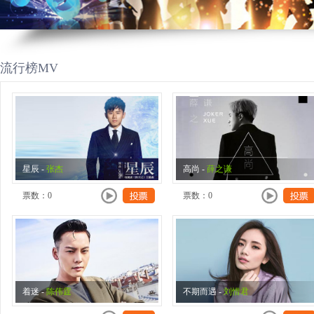
流行榜MV
星辰
-
张杰
高尚
-
薛之谦
票数：
0
票数：
0
着迷
-
陈伟霆
不期而遇
-
刘惜君