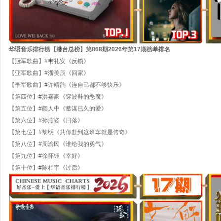
华语音乐排行榜【港台总榜】第
868
期
202
6
年
第
17
期
榜单排名
【冠军歌曲】#韦礼安《反锁》
【亚军歌曲】#潘美辰《回家》
【季军歌曲】#许靖韵《连自己都不够快乐》
【第四位】#洪嘉豪《穿波鞋的恶魔》
【第五位】#颜人中《蓄谋已久的爱》
【第六位】#孙燕姿《日落》
【第七位】#黎明《共你赶到这班车就是传奇》
【第八位】#周渝民《谁给我的勇气》
【第九位】#徐怀钰《幸好》
【第十位】#陈柏宇《过后》