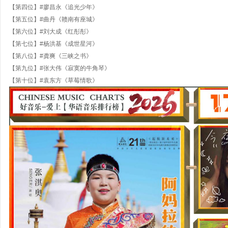
【第四位】#廖昌永《追光少年》
【第五位】#曲丹《赣南有座城》
【第六位】#刘大成《红彤彤》
【第七位】#杨洪基《成世星河》
【第八位】#龚爽《三峡之书》
【第九位】#张大伟《寂寞的牛角琴》
【第十位】#袁东方《草莓情歌》