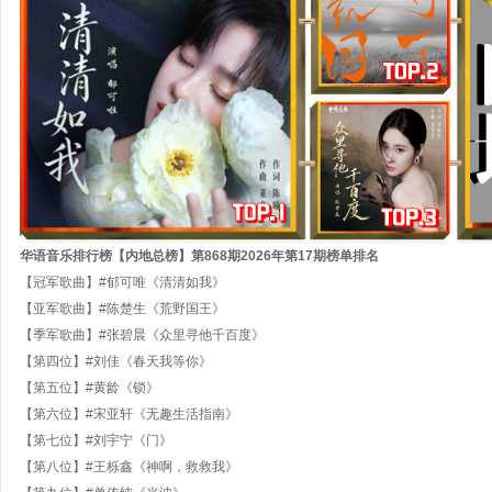
华语音乐排行榜【内地总榜】第
868
期
202
6
年第
17
期
榜单排名
【冠军歌曲】#郁可唯《清清如我》
【亚军歌曲】#陈楚生《荒野国王》
【季军歌曲】#张碧晨《众里寻他千百度》
【第四位】#刘佳《春天我等你》
【第五位】#黄龄《锁》
【第六位】#宋亚轩《无趣生活指南》
【第七位】#刘宇宁《门》
【第八位】#王栎鑫《神啊，救救我》