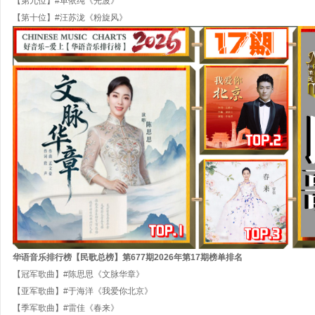
【第九位】#单依纯《光波》
【第十位】#汪苏泷《粉旋风》
华语音乐排行榜【民歌
总
榜】第
677
期
202
6
年第
17
期
榜单排名
【冠军歌曲】#陈思思《文脉华章》
【亚军歌曲】#于海洋《我爱你北京》
【季军歌曲】#雷佳《春来》