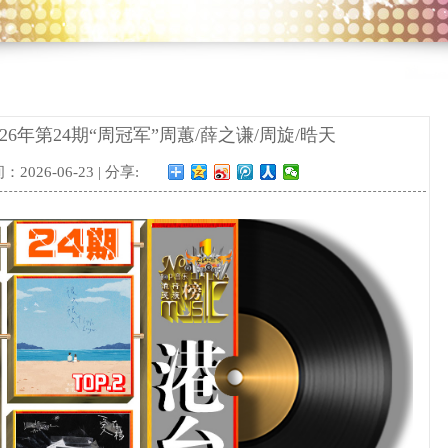
6年第24期“周冠军”周蕙/薛之谦/周旋/晧天
2026-06-23 | 分享: