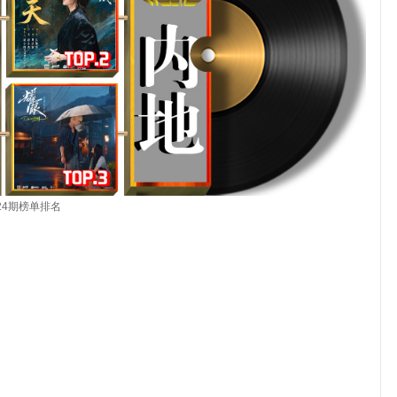
24
期
榜单排名