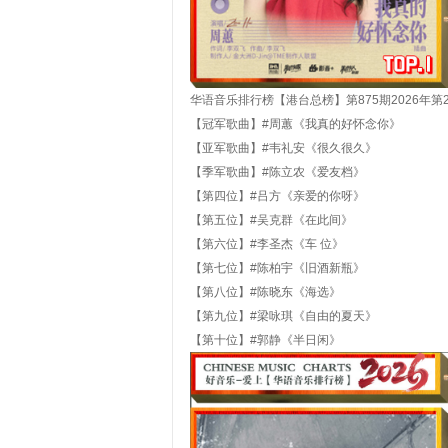
华语音乐排行榜【港台总榜】第
875
期
202
6
年
第
【冠军歌曲】#周蕙《我真的好怀念你》
【亚军歌曲】#韦礼安《很久很久》
【季军歌曲】#陈立农《爱友档》
【第四位】#吕方《亲爱的你呀》
【第五位】#吴克群《在此间》
【第六位】#李圣杰《车 位》
【第七位】#陈柏宇《旧酒新瓶》
【第八位】#陈晓东《海选》
【第九位】#梁咏琪《自由的夏天》
【第十位】#郭静《半日闲》