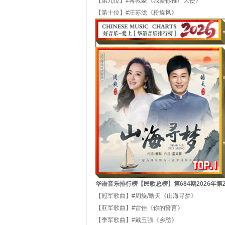
【第九位】#蒋敦豪《我爱你推广大使》
【第十位】#汪苏泷《粉旋风》
华语音乐排行榜【民歌
总
榜】第
684
期
202
6
年第
【冠军歌曲】#周旋/晧天《山海寻梦》
【亚军歌曲】#雷佳《你的誓言》
【季军歌曲】#戴玉强《乡愁》