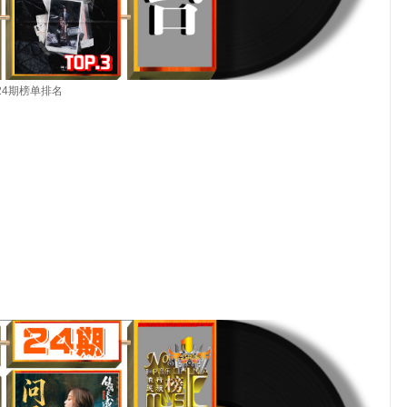
24
期
榜单排名