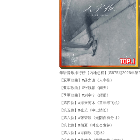
华语音乐排行榜【内地总榜】第
875
期
202
6
年第
【冠军歌曲】#薛之谦《人字拖》
【亚军歌曲】#张靓颖《问天》
【季军歌曲】#刘宇宁《耀眼》
【第四位】#海来阿木《童年纸飞机》
【第五位】#张艺《中巴情长》
【第六位】#张碧晨《光阴自有分寸》
【第七位】#胡夏《时光会发芽》
【第八位】#肖雨欣《定格》