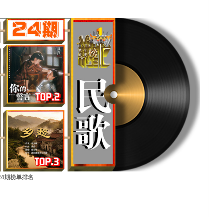
24
期
榜单排名