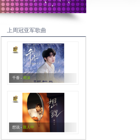
上周冠亚军歌曲
千香
-
周深
想说
-
颜人中