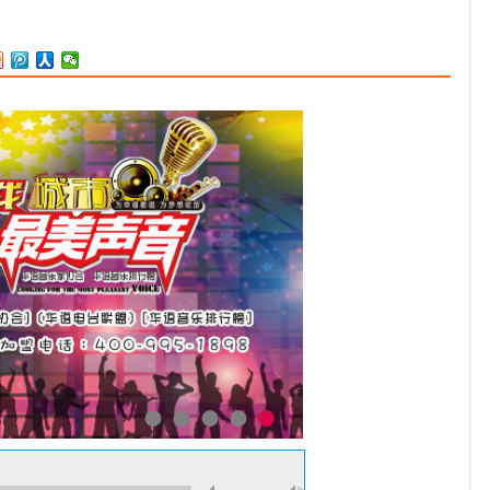
旅意男低音歌唱家意大利骑士勋章获得者栾峰。同年在意大利维罗那
举办的歌剧《Don Giovanni》唐璜角色选拔中获得第三名。2006年
成为《长征组歌》“四渡赤水出奇兵”第三代领唱。 2011年参加中央电
视台春节联欢晚会，演唱压轴曲目《难忘今宵》。 2013年获得中央
电视台第十五届全国青年