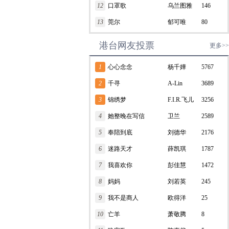
12
口罩歌
乌兰图雅
146
13
莞尔
郁可唯
80
港台网友投票
更多>>
1
心心念念
杨千嬅
5767
2
千寻
A-Lin
3689
3
锦绣梦
F.I.R.飞儿
3256
4
她整晚在写信
乐团
卫兰
2589
5
奉陪到底
刘德华
2176
6
迷路天才
薛凯琪
1787
7
我喜欢你
彭佳慧
1472
8
妈妈
刘若英
245
9
我不是商人
欧得洋
25
10
亡羊
萧敬腾
8