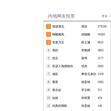
内地网友投票
更多>>
1
渴望遇见
周深
379338
2
蝴蝶飓风
张靓颖
10205
3
变废为宝
薛之谦
9031
4
蜀韵
李晓婵
3805
5
想念
梁博
3177
6
跃进人海拥抱你
张杰
2602
7
感应
摩登兄弟刘
2359
8
繁星
宇宁
胡彦斌
1682
9
善念起
李玉刚
551
10
如故
张碧晨
454
11
纯真的期盼
张彦妮
146