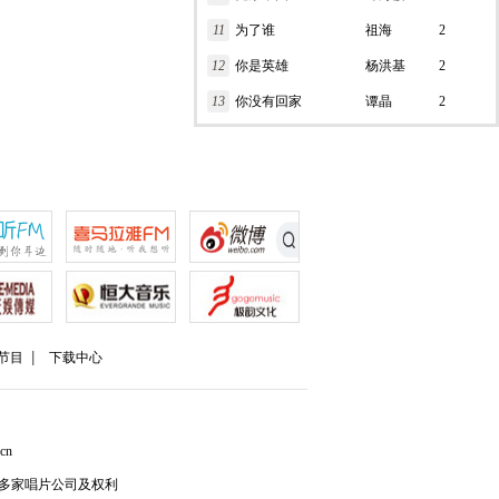
11
为了谁
祖海
2
12
你是英雄
杨洪基
2
13
你没有回家
谭晶
2
节目
下载中心
cn
多家唱片公司及权利