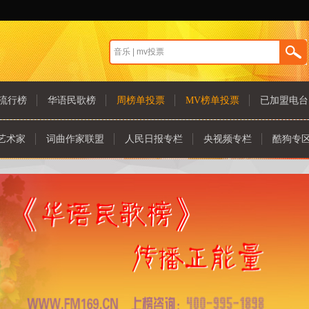
流行榜
华语民歌榜
周榜单投票
MV榜单投票
已加盟电台
艺术家
词曲作家联盟
人民日报专栏
央视频专栏
酷狗专