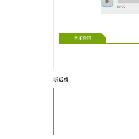
00:00
音乐歌词
听后感