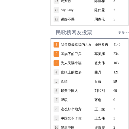
11
晚安歌
陈嘉桦
5
12
My Lady
陈伟霆
5
13
说好不哭
周杰伦
5
民歌榜网友投票
更多>>
1
我是您最幸福的儿女
泽旺多吉
4149
2
国旗下的卫兵
车美娜
234
3
为人民谋幸福
张大伟
163
4
宣纸上的故乡
曲丹
121
5
真情
吕薇
99
6
最美中国人
刘和刚
60
7
温暖
张也
9
8
这么好个地方
王二妮
5
9
中国忘不了你
王宏伟
3
10
健康中国
许海霞
2