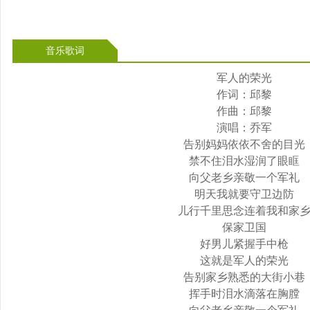
音乐歌词
军人的荣光
作词：邱黎
作曲：邱黎
演唱：乔军
告别妈妈依依不舍的目光
禁不住泪水湿润了眼眶
向父老乡亲敬一个军礼
明天我就要守卫边防
儿行千里思念连着我和家
保家卫国
好男儿紧握手中枪
这就是军人的荣光
告别家乡熟悉的大街小巷
挥手时泪水滴落在胸膛