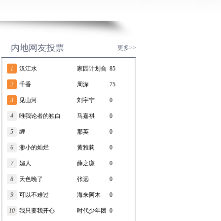
内地网友投票
更多>>
1
汉江水
家园计划合
85
2
千香
唱团
周深
75
3
见山河
刘宇宁
0
4
唯我论者的独白
马嘉祺
0
5
缠
那英
0
6
渺小的灿烂
黄雅莉
0
7
媚人
薛之谦
0
8
天色晚了
张远
0
9
可以不难过
海来阿木
0
10
我只要我开心
时代少年团
0