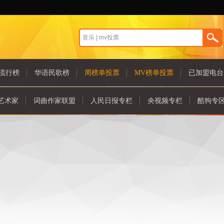
流行榜
华语民歌榜
周榜单投票
MV榜单投票
已加盟电台
艺术家
词曲作家联盟
人民日报专栏
央视频专栏
酷狗专