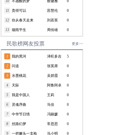
10
不愿醒的梦
蔡健雅
0
11
贵得可以
苏慧伦
0
12
你从春天走来
刘若英
0
13
烟雨平生
周传雄
0
民歌榜网友投票
更多>>
1
我的黑河
泽旺多吉
5
2
问道
张英席
0
3
水墨桃花
吴碧霞
0
4
天际
阿鲁阿卓
0
5
我是中国人
王莉
0
6
灵魂序曲
马佳
0
7
中华节日情
冯丽媛
0
8
丝路幻梦
常思思
0
9
一把镢头一支枪
马小明
0