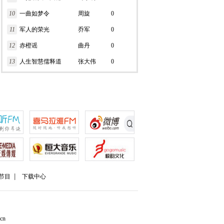
10
一曲如梦令
周旋
0
11
军人的荣光
乔军
0
12
赤橙谣
曲丹
0
13
人生智慧儒释道
张大伟
0
节目
下载中心
cn