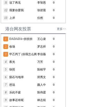
11
说了再见
李智恩
0
12
我要你爱我
张碧晨
0
13
上岸
任然
0
港台网友投票
更多>>
1
DADADA×担担担
王心凌
0
2
收场
罗志祥
0
3
甲乙丙丁 (你我怎么两
李佳薇
0
清)
4
夜光
万芳
0
5
快照
陈柏宇
0
6
陨石与地球
郑秀文
0
7
想说
颜人中
0
8
乐此不疲
陈伟霆
0
9
故事还有呢
林志炫
0