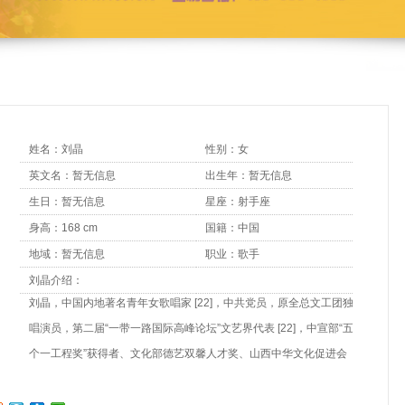
姓名：刘晶
性别：女
英文名：暂无信息
出生年：暂无信息
生日：暂无信息
星座：射手座
身高：168 cm
国籍：中国
地域：暂无信息
职业：歌手
刘晶介绍：
刘晶，中国内地著名青年女歌唱家 [22]，中共党员，原全总文工团独
唱演员，第二届“一带一路国际高峰论坛”文艺界代表 [22]，中宣部“五
个一工程奖”获得者、文化部德艺双馨人才奖、山西中华文化促进会
副主席 [29] [33]、山西省统战部新联会常务理事兼建言献策委员会副
主任 [32]，丝绸之路城市联盟文化大使 [30]，太原市政协委员 [26]，