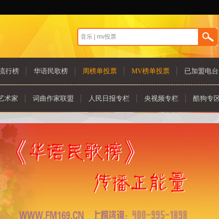
流行榜
华语民歌榜
周榜单投票
MV榜单投票
已加盟电台
艺术家
词曲作家联盟
人民日报专栏
央视频专栏
酷狗专