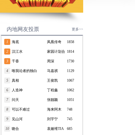
内地网友投票
更多>>
1
海底
凤凰传奇
1858
2
汉江水
家园计划合
1814
3
千香
唱团
周深
1730
4
唯我论者的独白
马嘉祺
1129
5
真相
王俊凯
1067
6
人造神
丁程鑫
1062
7
问天
张靓颖
1051
8
可以不难过
海来阿木
748
9
见山河
刘宇宁
745
10
吻合
袁娅维TIA
685