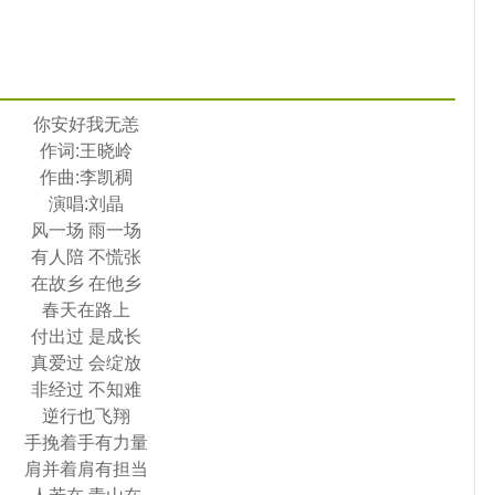
你安好我无恙
作词:王晓岭
作曲:李凯稠
演唱:刘晶
风一场 雨一场
有人陪 不慌张
在故乡 在他乡
春天在路上
付出过 是成长
真爱过 会绽放
非经过 不知难
逆行也飞翔
手挽着手有力量
肩并着肩有担当