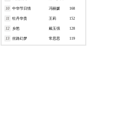
10
中华节日情
冯丽媛
168
11
牡丹华贵
王莉
152
12
乡愁
戴玉强
128
13
丝路幻梦
常思思
119