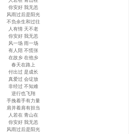
人若在 青山在
你安好 我无恙
风雨过后是阳光
不负余生和过往
人有情 天不老
你安好 我无恙
风一场 雨一场
有人陪 不慌张
在故乡 在他乡
春天在路上
付出过 是成长
真爱过 会绽放
非经过 不知难
逆行也飞翔
手挽着手有力量
肩并着肩有担当
人若在 青山在
你安好 我无恙
风雨过后是阳光