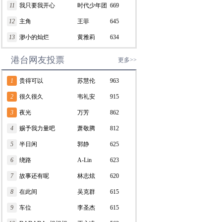
11
我只要我开心
RAY/张远
时代少年团
669
12
主角
王菲
645
13
渺小的灿烂
黄雅莉
634
港台网友投票
更多>>
1
贵得可以
苏慧伦
963
2
很久很久
韦礼安
915
3
夜光
万芳
862
4
赐予我力量吧
萧敬腾
812
5
半日闲
郭静
625
6
绕路
A-Lin
623
7
故事还有呢
林志炫
620
8
在此间
吴克群
615
9
车位
李圣杰
615