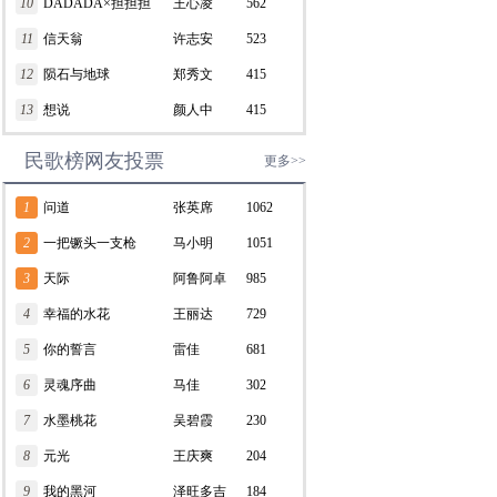
10
DADADA×担担担
王心凌
562
11
信天翁
许志安
523
12
陨石与地球
郑秀文
415
13
想说
颜人中
415
民歌榜网友投票
更多>>
1
问道
张英席
1062
2
一把镢头一支枪
马小明
1051
3
天际
阿鲁阿卓
985
4
幸福的水花
王丽达
729
5
你的誓言
雷佳
681
6
灵魂序曲
马佳
302
7
水墨桃花
吴碧霞
230
8
元光
王庆爽
204
9
我的黑河
泽旺多吉
184