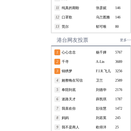
11
纯真的期盼
张彦妮
146
12
口罩歌
乌兰图雅
146
13
莞尔
郁可唯
80
港台网友投票
更多>>
1
心心念念
杨千嬅
5767
2
千寻
A-Lin
3689
3
锦绣梦
F.I.R.飞儿
3256
4
她整晚在写信
乐团
卫兰
2589
5
奉陪到底
刘德华
2176
6
迷路天才
薛凯琪
1787
7
我喜欢你
彭佳慧
1472
8
妈妈
刘若英
245
9
我不是商人
欧得洋
25