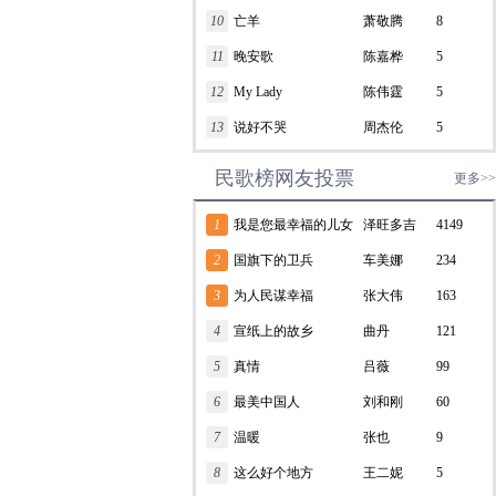
10
亡羊
萧敬腾
8
11
晚安歌
陈嘉桦
5
12
My Lady
陈伟霆
5
13
说好不哭
周杰伦
5
民歌榜网友投票
更多>>
1
我是您最幸福的儿女
泽旺多吉
4149
2
国旗下的卫兵
车美娜
234
3
为人民谋幸福
张大伟
163
4
宣纸上的故乡
曲丹
121
5
真情
吕薇
99
6
最美中国人
刘和刚
60
7
温暖
张也
9
8
这么好个地方
王二妮
5