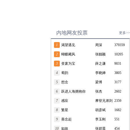
内地网友投票
更多>>
1
渴望遇见
周深
379359
2
蝴蝶飓风
张靓颖
10205
3
变废为宝
薛之谦
9031
4
蜀韵
李晓婵
3805
5
想念
梁博
3177
6
跃进人海拥抱你
张杰
2602
7
感应
摩登兄弟刘
2359
8
繁星
宇宁
胡彦斌
1682
9
善念起
李玉刚
551
10
如故
张碧晨
454