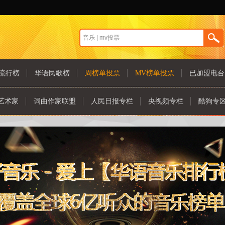
流行榜
华语民歌榜
周榜单投票
MV榜单投票
已加盟电台
艺术家
词曲作家联盟
人民日报专栏
央视频专栏
酷狗专