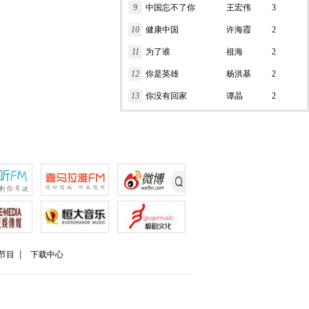
9
中国忘不了你
王宏伟
3
10
健康中国
许海霞
2
11
为了谁
祖海
2
12
你是英雄
杨洪基
2
13
你没有回家
谭晶
2
节目
下载中心