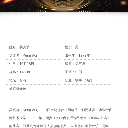
姓名：吴克群
性别：男
英文名：Kenji Wu
出生年：1979年
生日：10月18日
星座：天秤座
身高：178cm
国籍：中国
地域：台湾
职业：歌手、演员
吴克群介绍：
吴克群（Kenji Wu），中国台湾流行乐男歌手、影视演员，毕业于台
湾艺术大学。 2000年，因参加MTV台歌唱选秀节目《新声斗阵赛》
的比赛，而受到音乐制作人姚谦的赏识，从而签约维京音乐；同年，