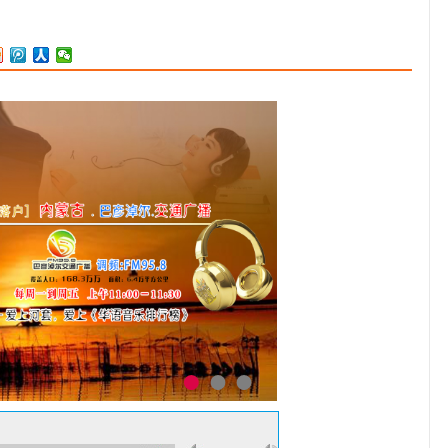
推出首张个人音乐专辑《一个人的Tomorrow》。2001年，出演个人
首部电视剧《蜜桃女孩》。2004年，推出首张个人全创作专辑《吴
克群》。2005年，获得“第五届全球华语歌曲排行榜”最受欢迎创作歌
手奖。2006年，凭借专辑《大顽家》入围“第17届金曲奖”最佳国语男
歌手奖；同年，推出第四张个人音乐专辑《将军令》。