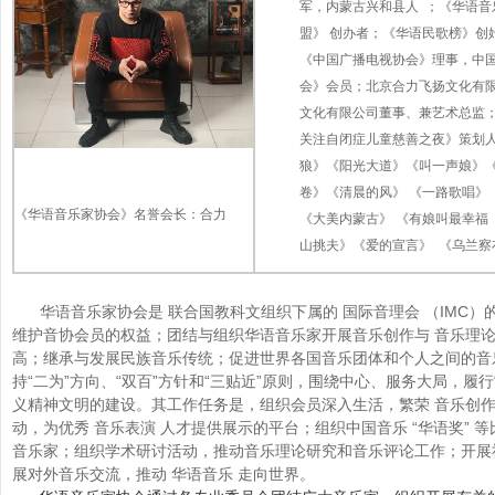
军，内蒙古兴和县人 ；《华语
盟》 创办者；《华语民歌榜》创
《中国广播电视协会》理事，中
会》会员；北京合力飞扬文化有
文化有限公司董事、兼艺术总监；
关注自闭症儿童慈善之夜》策划
狼》《阳光大道》《叫一声娘》
卷》《清晨的风》 《一路歌唱》
《华语音乐家协会》名誉会长：合力
《大美内蒙古》 《有娘叫最幸福
山挑夫》《爱的宣言》 《乌兰
华语音乐家协会是 联合国教科文组织下属的 国际音理会 （IMC
维护音协会员的权益；团结与组织华语音乐家开展音乐创作与 音乐理
高；继承与发展民族音乐传统；促进世界各国音乐团体和个人之间的音
持“二为”方向、“双百”方针和“三贴近”原则，围绕中心、服务大局，履
义精神文明的建设。其工作任务是，组织会员深入生活，繁荣 音乐创作
动，为优秀 音乐表演 人才提供展示的平台；组织中国音乐 “华语奖”
音乐家；组织学术研讨活动，推动音乐理论研究和音乐评论工作；开展社
展对外音乐交流，推动 华语音乐 走向世界。