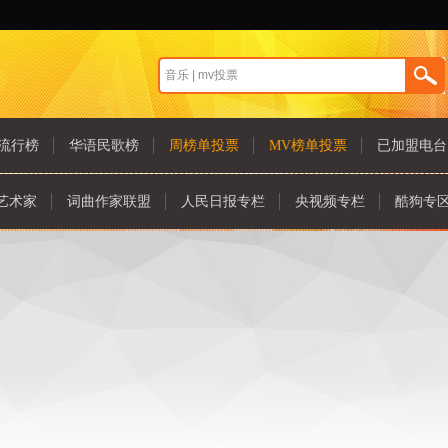
流行榜
华语民歌榜
周榜单投票
MV榜单投票
已加盟电台
艺术家
词曲作家联盟
人民日报专栏
央视频专栏
酷狗专