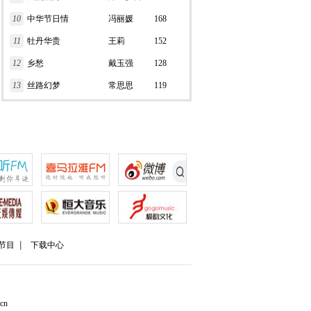
10
中华节日情
冯丽媛
168
11
牡丹华贵
王莉
152
12
乡愁
戴玉强
128
13
丝路幻梦
常思思
119
节目
下载中心
cn