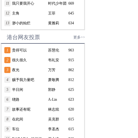
11
我只要我开心
RAY/张远
时代少年团
669
12
主角
王菲
645
13
渺小的灿烂
黄雅莉
634
港台网友投票
更多>>
1
贵得可以
苏慧伦
963
2
很久很久
韦礼安
915
3
夜光
万芳
862
4
赐予我力量吧
萧敬腾
812
5
半日闲
郭静
625
6
绕路
A-Lin
623
7
故事还有呢
林志炫
620
8
在此间
吴克群
615
9
车位
李圣杰
615