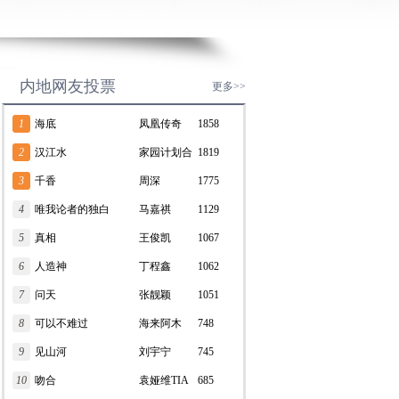
内地网友投票
更多>>
1
海底
凤凰传奇
1858
2
汉江水
家园计划合
1819
3
千香
唱团
周深
1775
4
唯我论者的独白
马嘉祺
1129
5
真相
王俊凯
1067
6
人造神
丁程鑫
1062
7
问天
张靓颖
1051
8
可以不难过
海来阿木
748
9
见山河
刘宇宁
745
10
吻合
袁娅维TIA
685