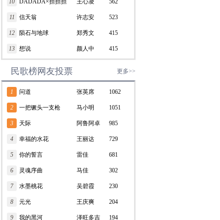
10
DADADA×担担担
王心凌
562
11
信天翁
许志安
523
12
陨石与地球
郑秀文
415
13
想说
颜人中
415
民歌榜网友投票
更多>>
1
问道
张英席
1062
2
一把镢头一支枪
马小明
1051
3
天际
阿鲁阿卓
985
4
幸福的水花
王丽达
729
5
你的誓言
雷佳
681
6
灵魂序曲
马佳
302
7
水墨桃花
吴碧霞
230
8
元光
王庆爽
204
9
我的黑河
泽旺多吉
194