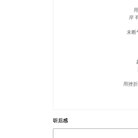
用
岸 
未断
用挫折
听后感