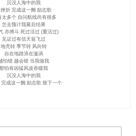
沉没人海中的我
挫折 完成这一阙 励志歌
有太多个 自问航线尚有很多
怎去预计我最后结果
气 亦搏斗 死过活过 (重活过)
见证过有信天翁飞过
地壳转 季节转 风向转
自在地踏浪在漩涡
越怕错 越会错 当我做我
那怕有凶猛风波吞噬我
沉没人海中的我
 完成这一阙 励志歌 致下一个