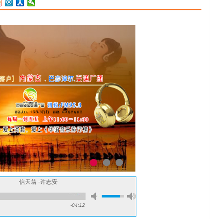
年，在台湾推出首张普通话专辑《想说》；同年凭借歌曲《向全世界
说爱你》获得十大劲歌金曲奖 [49]。1996年发行的歌曲《男人最痛》
获得第19届十
信天翁 -许志安
-04:12