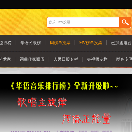
流行榜
华语民歌榜
周榜单投票
MV榜单投票
已加盟电台
艺术家
词曲作家联盟
人民日报专栏
央视频专栏
酷狗专