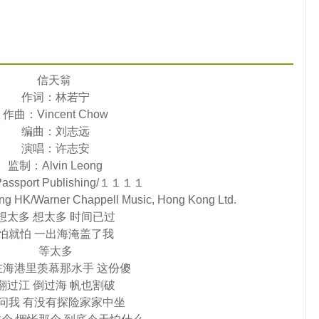
信天翁
作词：林若宁
作曲：Vincent Chow
编曲：刘志远
演唱：许志安
监制：Alvin Leong
ssport Publishing/１１１１
g HK/Warner Chappell Music, Hong Kong Ltd.
想太多 想太多 时间已过
怕就怕 一出海淹盖了我
等太多
在海港里羡慕那水手 这份傻
翻过江 倒过海 帆也割破
问我 有没有探险家家中坐