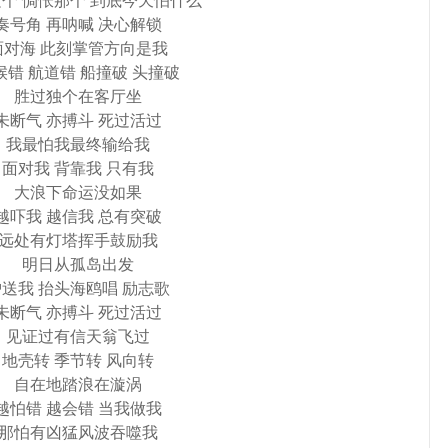
个 惆怅那个 到底今天怕什么
奏号角 再呐喊 决心解锁
面对海 此刻掌管方向是我
候错 航道错 船撞破 头撞破
胜过独个在客厅坐
未断气 亦搏斗 死过活过
我最怕我最终输给我
面对我 背靠我 只有我
大浪下命运没如果
越吓我 越信我 总有突破
远处有灯塔挥手鼓励我
明日从孤岛出发
送我 抬头海鸥唱 励志歌
未断气 亦搏斗 死过活过
见证过有信天翁飞过
地壳转 季节转 风向转
自在地踏浪在漩涡
越怕错 越会错 当我做我
那怕有凶猛风波吞噬我