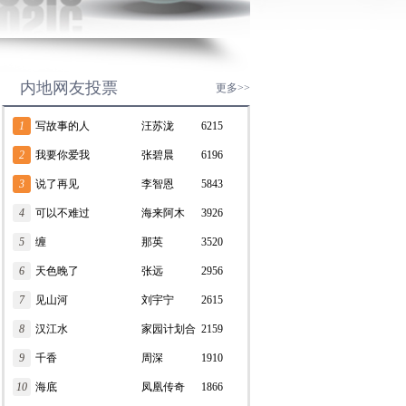
内地网友投票
更多>>
1
写故事的人
汪苏泷
6215
2
我要你爱我
张碧晨
6196
3
说了再见
李智恩
5843
4
可以不难过
海来阿木
3926
5
缠
那英
3520
6
天色晚了
张远
2956
7
见山河
刘宇宁
2615
8
汉江水
家园计划合
2159
9
千香
唱团
周深
1910
10
海底
凤凰传奇
1866