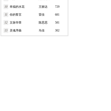
10
幸福的水花
王丽达
729
11
你的誓言
雷佳
681
12
文脉华章
陈思思
581
13
灵魂序曲
马佳
302