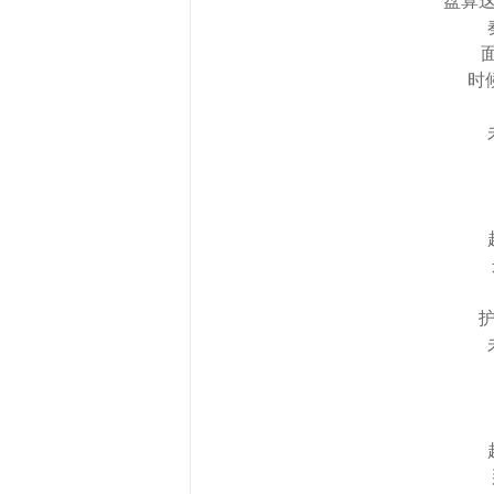
盘算这
时
护