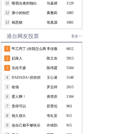
11
唯我论者的独白
马嘉祺
1129
12
渺小的灿烂
黄雅莉
1085
13
相思锁
张真源
1081
港台网友投票
更多>>
1
甲乙丙丁 (你我怎么两
李佳薇
6612
清)
2
赶路人
陈立农
5913
3
乐此不疲
陈伟霆
5184
4
DADADA×担担担
王心凌
5148
5
收场
罗志祥
2615
6
爱人啊！
庾澄庆
1184
7
贵得可以
苏慧伦
963
8
很久很久
韦礼安
915
9
连自己都不够快乐
许靖韵
915