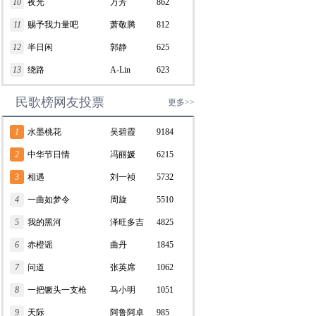
10
夜光
万芳
862
11
赐予我力量吧
萧敬腾
812
12
半日闲
郭静
625
13
绕路
A-Lin
623
民歌榜网友投票
更多>>
1
水墨桃花
吴碧霞
9184
2
中华节日情
冯丽媛
6215
3
相遇
刘一祯
5732
4
一曲如梦令
周旋
5510
5
我的黑河
泽旺多吉
4825
6
赤橙谣
曲丹
1845
7
问道
张英席
1062
8
一把镢头一支枪
马小明
1051
9
天际
阿鲁阿卓
985