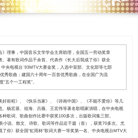
会》理事，中国音乐文学学会主席助理，全国五一劳动奖章
者。著有歌词作品千余首。代表作《长大后我成了你》获全
，中央电视台`93MTV大赛金奖，入选中宣部、文化部等七部
0首优秀歌曲；建国六十周年一百首优秀歌曲，在全国广为流
度“五个一工程奖”。
美好前程》、《快乐当家》、《诗画中国》、《不能不爱你》等几
也、杨宏基、祖海、吕薇、王宏伟等著名歌唱家演唱，在中央电视
各种歌词、歌曲创作比赛中获奖100多次，出版歌词集三部。
表小说、散文、诗歌、歌词等作品近千篇（首），获奖70多次。尤
了你》获全国“虹雨杯”歌词大赛一等奖第一名、中央电视台MTV大