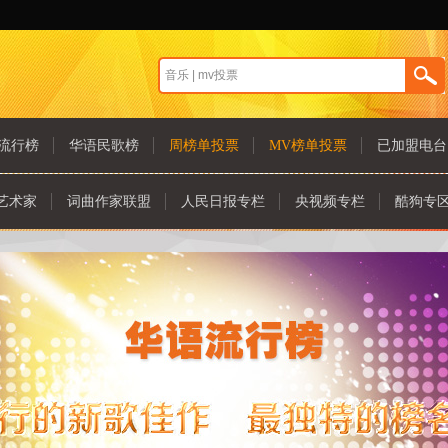
流行榜
华语民歌榜
周榜单投票
MV榜单投票
已加盟电台
艺术家
词曲作家联盟
人民日报专栏
央视频专栏
酷狗专