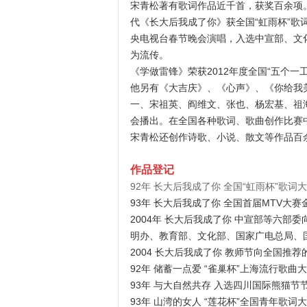
宋青松著有歌词作品近千首，获奖百余项
代《长大后我成了你》获全国“虹雨杯”歌词
央电视台春节晚会演唱，入选中宣部、文化
为流传。
《学做雷锋》荣获2012年度全国“五个一
他另有《大吉庆》、《心声》、《你给我
一、宋祖英、阎维文、张也、杨宏基、祖
会播出。在全国各种歌词、歌曲创作比赛中
宋青松还创作诗歌、小说、散文等作品百
作品登记
92年 长大后我成了你 全国“虹雨杯”歌
93年 长大后我成了你 全国首届MTV大赛
2004年 长大后我成了你 中宣部等六部委
明办、教育部、文化部、国家广电总局、
2004 长大后我成了你 教师节向全国推
92年 储蓄一点爱 “雀巢杯”上海流行歌曲
93年 与大自然共存 入选四川国际熊猫节
93年 山湾的女人 “莲花杯”全国青年歌词