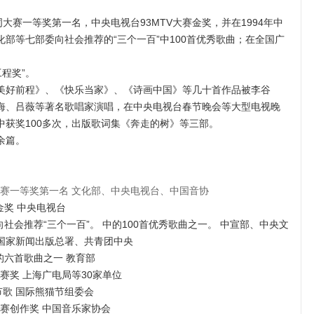
。
大赛一等奖第一名，中央电视台93MTV大赛金奖，并在1994年中
部等七部委向社会推荐的“三个一百”中100首优秀歌曲；在全国广
工程奖”。
美好前程》、《快乐当家》、《诗画中国》等几十首作品被李谷
海、吕薇等著名歌唱家演唱，在中央电视台春节晚会等大型电视晚
获奖100多次，出版歌词集《奔走的树》等三部。
余篇。
词大赛一等奖第一名 文化部、中央电视台、中国音协
金奖 中央电视台
向社会推荐“三个一百”。 中的100首优秀歌曲之一。 中宣部、中央文
国家新闻出版总署、共青团中央
荐的六首歌曲之一 教育部
大赛奖 上海广电局等30家单位
节歌 国际熊猫节组委会
大赛创作奖 中国音乐家协会