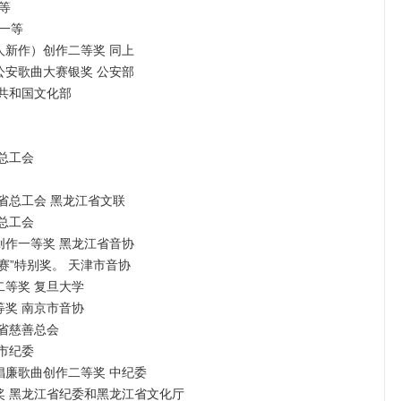
等
一等
新人新作）创作二等奖 同上
国公安歌曲大赛银奖 公安部
民共和国文化部
省总工会
江省总工会 黑龙江省文联
国总工会
曲创作一等奖 黑龙江省音协
大赛”特别奖。 天津市音协
二等奖 复旦大学
等奖 南京市音协
东省慈善总会
津市纪委
腐倡廉歌曲创作二等奖 中纪委
等奖 黑龙江省纪委和黑龙江省文化厅