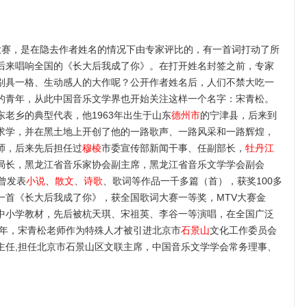
词大赛，是在隐去作者姓名的情况下由专家评比的，有一首词打动了所
后来唱响全国的《长大后我成了你》。在打开姓名封签之前，专家
别具一格、生动感人的大作呢？公开作者姓名后，人们不禁大吃一
的青年，从此中国音乐文学界也开始关注这样一个名字：宋青松。
老乡的典型代表，他1963年出生于山东
德州市
的宁津县，后来到
求学，并在黑土地上开创了他的一路歌声、一路风采和一路辉煌，
师，后来先后担任过
穆棱
市委宣传部新闻干事、任副部长，
牡丹江
局长，黑龙江省音乐家协会副主席，黑龙江省音乐文学学会副会
曾发表
小说
、
散文
、
诗歌
、歌词等作品一千多篇（首），获奖100多
一首《长大后我成了你》，获全国歌词大赛一等奖，MTV大赛金
中小学教材，先后被杭天琪、宋祖英、李谷一等演唱，在全国广泛
5年，宋青松老师作为特殊人才被引进北京市
石景山
文化工作委员会
主任,担任北京市石景山区文联主席，中国音乐文学学会常务理事、