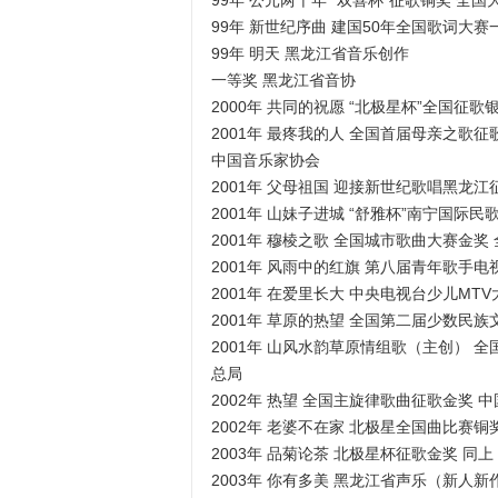
99年 公元两千年 “双喜杯”征歌铜奖 全
99年 新世纪序曲 建国50年全国歌词大赛
99年 明天 黑龙江省音乐创作
一等奖 黑龙江省音协
2000年 共同的祝愿 “北极星杯”全国征歌
2001年 最疼我的人 全国首届母亲之歌
中国音乐家协会
2001年 父母祖国 迎接新世纪歌唱黑龙
2001年 山妹子进城 “舒雅杯”南宁国际
2001年 穆棱之歌 全国城市歌曲大赛金
2001年 风雨中的红旗 第八届青年歌手
2001年 在爱里长大 中央电视台少儿MT
2001年 草原的热望 全国第二届少数民
2001年 山风水韵草原情组歌（主创） 
总局
2002年 热望 全国主旋律歌曲征歌金奖
2002年 老婆不在家 北极星全国曲比赛
2003年 品菊论茶 北极星杯征歌金奖 同上
2003年 你有多美 黑龙江省声乐（新人