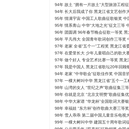
94年 故土 “拥有一片故土”大型旅游工程
94年 长大后我成了你 黑龙江省文艺创作
95年 情满宇宙 中国工人歌曲征歌银奖 
95年 情系青山 中华“大地之光”征文三等
96年 团圆调 96年春节晚会征歌一等奖 
96年 平凡伟大 全国青年歌词创作三等奖
97年 老家 全省“五个一”工程奖 黑龙江省
97年 在爱里长大 少年儿童唱自己的歌大
97年 做个好人 专业艺术比赛一等奖 黑
97年 我是中国人 黑龙江省歌坛20年回
94年 老家 “中华歌会”征歌佳作奖 中国音
97年 一棵大树叫中华 黑龙江省“五个一工
98年 山湾的女人 “世纪之声”歌曲征集三
98年 你就是北京 “北京文明赞”歌曲征
98年 中华大家谱 “华龙杯”全国歌词大
98年 幸福娃 “东方杯”创作歌曲大赛三等
98年 雪人乖乖 第二届中国儿童音乐电视
99年 一棵大树叫中华 建国五十周年歌词