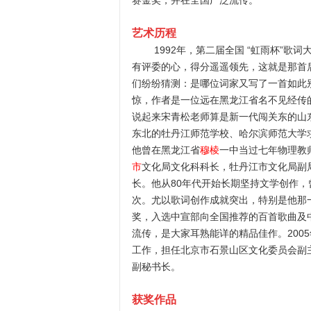
赛金奖，并在全国广泛流传。
艺术历程
1992年，第二届全国 “虹雨杯”歌
有评委的心，得分遥遥领先，这就是那首
们纷纷猜测：是哪位词家又写了一首如此
惊，作者是一位远在黑龙江省名不见经传
说起来宋青松老师算是新一代闯关东的山东
东北的牡丹江师范学校、哈尔滨师范大学
他曾在黑龙江省
穆棱
一中当过七年物理教
市
文化局文化科科长，牡丹江市文化局副
长。他从80年代开始长期坚持文学创作，
次。尤以歌词创作成就突出，特别是他那
奖，入选中宣部向全国推荐的百首歌曲及
流传，是大家耳熟能详的精品佳作。200
工作，担任北京市石景山区文化委员会副
副秘书长。
获奖
作品