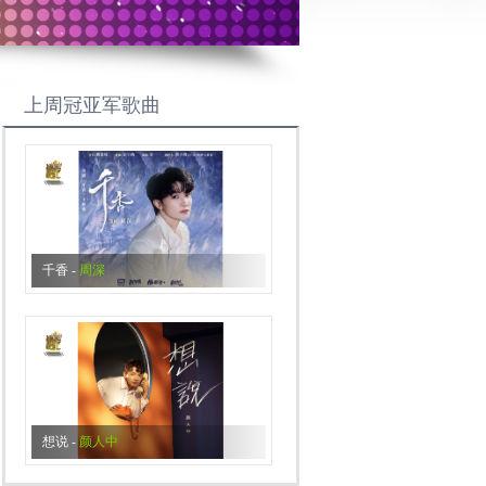
上周冠亚军歌曲
千香
-
周深
想说
-
颜人中