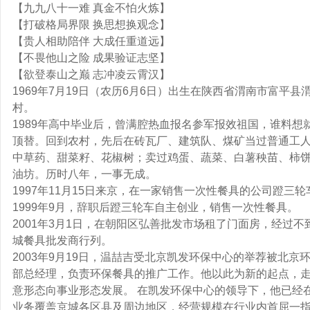
【九九八十一难 真金不怕火炼】
【打破格局界限 换思想换观念】
【贵人相助陪伴 大成任重道远】
【不畏他山之险 成果验证志坚】
【欲登泰山之巅 志冲凌云霄汉】
1969年7月19日（农历6月6日）出生在陕西省渭南市富平
村。
1989年高中毕业后，曾满腔热血报名参军报效祖国，谁料想
顶替。回到农村，先后在砖瓦厂、建筑队、煤矿当过普通工
中草药、甜菜籽、花椒树；卖过鸡蛋、蔬菜、白薯秧苗、柿
油坊。历时八年，一事无成。
1997年11月15日来京，在一家销售一次性餐具的公司蹬三
1999年9月，辞职后蹬三轮车自主创业，销售一次性餐具。
2001年3月1日，在朝阳区弘善批发市场租了门面房，经过
城餐具批发商行列。
2003
年9月19日，温喆吉受北京凯发环保中心的举荐被北京
部总经理，负责环保餐具的推广工作。他以此为新的起点，
意形态向事业形态发展。 在凯发环保中心的领导下，他已经
业务覆盖京城各区县及周边地区，经营规模在行业内首屈一