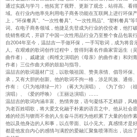
通过实践与学习，他拓宽了视野、更新了观念，站得高、看
域。在行业内他率先利用电子商务功能在互联网上进行环保
上，“环保餐具”、“一次性餐具”、“一次性用品”、“塑料餐具
词。在电子商务领域，他捷足先登成为行业的佼佼者，他打破
统销售模式，开辟了中国一次性用品行业乃至整个食品包装行
自2004年至今，温喆吉一手做环保，一手写歌词，成为将音
人。在艰难的歌词创作过程中，曾得到著名作曲家雷远生（
曲作者）、戚建波（阎维文演唱的《母亲》的曲作者）和刘
作者）三位作曲大师的鼓励与指导。
温喆吉的歌词题材广泛，以歌颂祖国、赞美亲情、倡导环保
承，又有大胆的创新。他的歌词不拘一格，涉足民族、通俗
作有：《只为地球绿一片》（蒋大为演唱）、《为了你》（
演唱）、《爱的呼唤》（王丽达演唱）……
温喆吉的歌词内涵丰富、热情奔放，语句凝练不乏精辟，风
为老百姓唱歌，将大爱文化融于朴素的语言之中。他从社会
难的经历与锲而不舍的人生奋斗历程为他积累了大量的创作
他以及他身边的人和事，以点带面、以小见大。真感情才是
都是他发自内心的感情与满腔的爱融汇聚集喷薄而出，说出