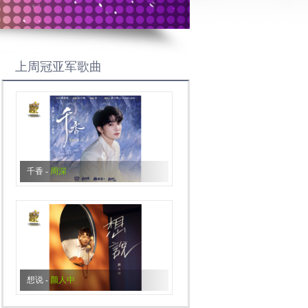
上周冠亚军歌曲
千香
-
周深
~
想说
-
颜人中