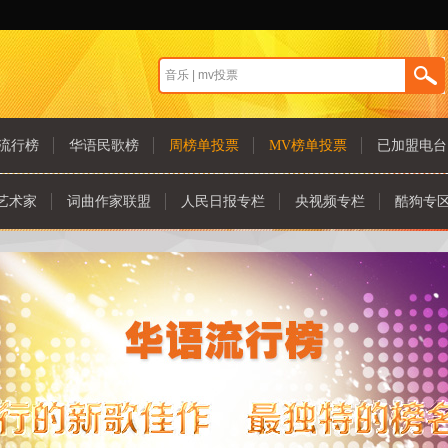
流行榜
华语民歌榜
周榜单投票
MV榜单投票
已加盟电台
艺术家
词曲作家联盟
人民日报专栏
央视频专栏
酷狗专