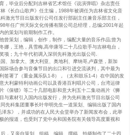
育，毕业后分配到吉林省艺术馆任《说演弹唱》杂志责任
林《长白山歌声》任主编，1988年被调任为吉林省文化音
圳先科激光节目出版发行公司任发行部副主任兼音乐部主任，
98年任广州天际文化传播有限公司总经理，总编;2001年起
内的策划与前期制作工作。
他曾策划，编辑，创作，制作，编配大量的音乐作品;曾为
冬娜，王艳，具雪梅,高华康等二十几位歌手与吉林电台，
奖项；九十年代初调入深圳先科激光出版公司.
美国、加拿大、澳大利亚、奥地利、摩纳哥,卢森堡，新加
国际场合参与音像节目的出口和引进交流谈判，其中最为
签署了（重金属乐队1-8），（太和鼓乐1-4）在中国的发
意大利蒙特利动画公司以及香港百利唱片公司，台湾运律
片《保镖》等二十几部电影和意大利五十二集动画片《狮
目与素材引入国内出版发行，并为先科激光节目出版公司
年又同先科集团董事长叶华明先生一道策划、编辑出版了国内
毛泽东》，并成功的在人民大会堂举办了新闻发布会，此举
极的报道，也受到了党中央和国务院有关领导高度重视和
司以后，又亲自策划、组稿、编辑、撰稿、拍摄制作了二十四