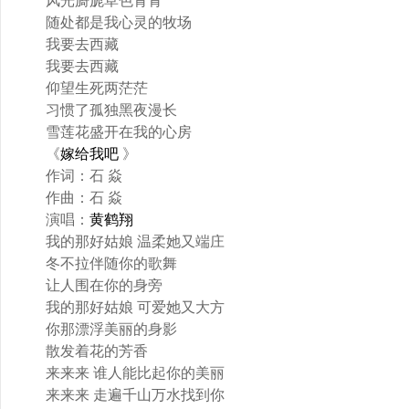
风光旖旎草色青青
随处都是我心灵的牧场
我要去西藏
我要去西藏
仰望生死两茫茫
习惯了孤独黑夜漫长
雪莲花盛开在我的心房
《
嫁给我吧
》
作词：石 焱
作曲：石 焱
演唱：
黄鹤翔
我的那好姑娘 温柔她又端庄
冬不拉伴随你的歌舞
让人围在你的身旁
我的那好姑娘 可爱她又大方
你那漂浮美丽的身影
散发着花的芳香
来来来 谁人能比起你的美丽
来来来 走遍千山万水找到你