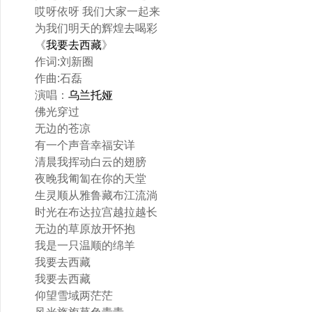
哎呀依呀 我们大家一起来
为我们明天的辉煌去喝彩
《
我要去西藏
》
作词:刘新圈
作曲:石磊
演唱：
乌兰托娅
佛光穿过
无边的苍凉
有一个声音幸福安详
清晨我挥动白云的翅膀
夜晚我匍匐在你的天堂
生灵顺从雅鲁藏布江流淌
时光在布达拉宫越拉越长
无边的草原放开怀抱
我是一只温顺的绵羊
我要去西藏
我要去西藏
仰望雪域两茫茫