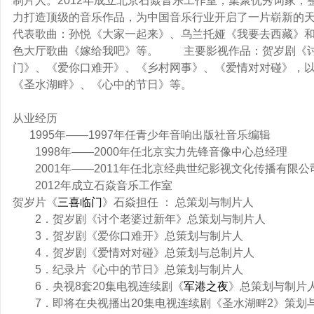
制片人。2012年成立北京石焱音乐工作室，集聚优秀词家，
力打造顶级的音乐作品，为中国音乐行业开启了一片崭
代表歌曲：孙悦《大家一起来》、乌兰托娅《我要去西藏》
色大厅歌曲《嫁给我吧》等。 主要影视作品：贺岁剧《讨
门》、《爱你口难开》、《乡村网事》、《爱情对对碰》，
《圣水湖畔》、《心中的节日》等。
从业经历
1995年——1997年任青少年音响出版社音乐编辑
1998年——2000年任北京实力先锋音像中心总经理
2001年——2011年任北京经典世纪影视文化传播有限公
2012年成立石焱音乐工作室
贺岁片《
三喜临门
》石焱担任 ： 总策划与制片人
2．贺岁剧《讨个老婆过新年》总策划与制片人
3．贺岁剧《爱你口难开》总策划与制片人
4．贺岁剧《爱情对对碰》总策划与总制片人
5．纪录片《心中的节日》总策划与制片人
6．央视8套20集电视连续剧《
军港之夜
》总策划与制片
7．即将在央视播出20集电视连续剧《圣水湖畔2》策划