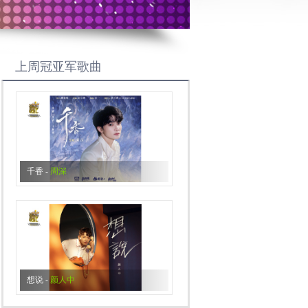
上周冠亚军歌曲
千香
-
周深
想说
-
颜人中