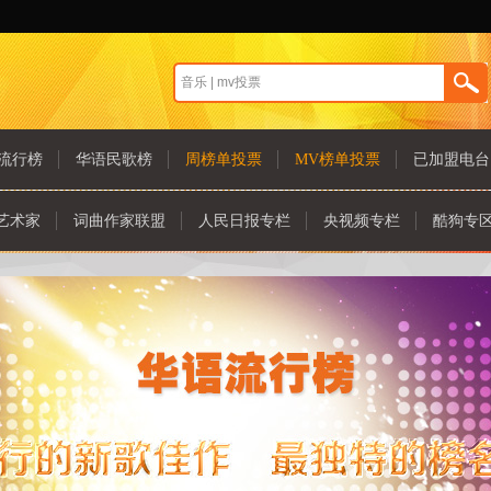
流行榜
华语民歌榜
周榜单投票
MV榜单投票
已加盟电台
艺术家
词曲作家联盟
人民日报专栏
央视频专栏
酷狗专