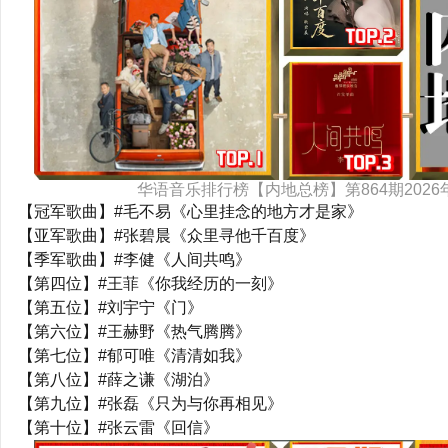
华语音乐排行榜【内地总榜】第864期2026
【冠军歌曲】#毛不易《心里挂念的地方才是家》
【亚军歌曲】#张碧晨《众里寻他千百度》
【季军歌曲】#李健《人间共鸣》
【第四位】#王菲《你我经历的一刻》
【第五位】#刘宇宁《门》
【第六位】#王赫野《热气腾腾》
【第七位】#郁可唯《清清如我》
【第八位】#薛之谦《湖泊》
【第九位】#张磊《只为与你再相见》
【第十位】#张云雷《回信》