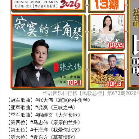
华语音乐排行榜【民歌总榜】第673期2026
【冠军歌曲】#张大伟《寂寞的牛角琴》
【亚军歌曲】#龚爽《三峡之书》
【季军歌曲】#阎维文《大河长歌》
【第四位】#马忠伟《亲亲的兰州》
【第五位】#于海洋《我爱你北京》
【第六位】#袁东方《草莓情歌》