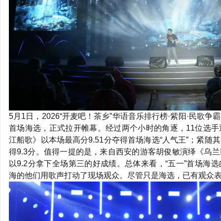
5月1日，2026“开麦吧！茶乡”华语音乐排行榜·紫阳·民歌
首场海选，正式拉开帷幕。经过两个小时的角逐，11位选
江船歌》以本场最高分9.51分夺得首场海选“人气王”；紧
得9.3分。值得一提的是，来自西安的游客胡俊敏演绎《乌
以9.2分拿下全场第三的好成绩。总体来看，“五一”首场海
海的他们用歌声打动了现场观众。尽管只是海选，已有观众