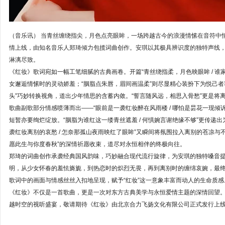
（音乐讯）
当青丝缠绕指尖，月色点亮眼眸，一场跨越古今的浪漫情愫在音符中
情上线，由知名音乐人郑琦倾力包揽词曲创作。安琪以其极具辨识度的独特声线，
淋漓尽致。
《红妆》歌词宛如一幅工笔细腻的古典画卷。开篇“青丝绕指柔，月色映眼眸 / 谁
女邂逅情愫时的灵动娇羞；“胭脂点朱唇，眉间画温柔”则尽显精心装扮下为悦己者
头”巧妙转换视角，道出少年情思的含蓄内敛。“誓言随风远，相思入骨愁”更是将
歌曲副歌部分情感喷薄而出——“眼前是一袭红妆醉在风雨楼 / 哪怕是昙花一现倾
短暂亦要绚烂绽放。“胭脂为谁红这一缕青丝遮羞 / 何惧婉言谢绝缘不够”更传递
袭红妆离别的哀愁 / 怎奈那孤山夜雨映红了眼眸”又瞬间将氛围拉入离别的苍凉与不
愿此生与你度春秋”的深情祈愿收束，道尽对永恒相伴的终极向往。
郑琦的词曲创作承袭经典国风韵味，巧妙融合现代流行旋律，为安琪的独特嗓音
明，从少女怀春的羞怯旖旎，到热恋时的炽烈无畏，再到离别时的缠绵哀婉，最
歌词中的画面与情感丝丝入扣地呈现，赋予“红妆”这一意象丰富而动人的生命质感
《红妆》不仅是一首歌曲，更是一次对东方古典美学与永恒爱情主题的深情回望
越时空的视听盛宴，敬请期待《红妆》由北京合力飞扬文化有限公司正式发行上