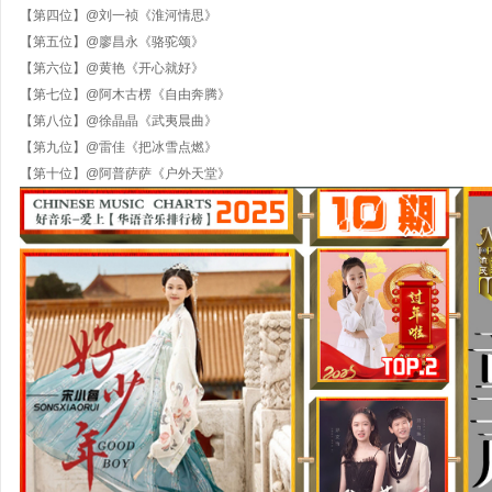
【第四位】
@刘一祯《淮河情思》
【第五位】
@廖昌永《骆驼颂》
【第六位】
@黄艳《开心就好》
【第七位】
@阿木古楞《自由奔腾》
【第八位】
@
徐晶晶《武夷晨曲》
【第九位】
@
雷佳《把冰雪点燃》
【第十位】
@阿普萨萨《户外天堂》