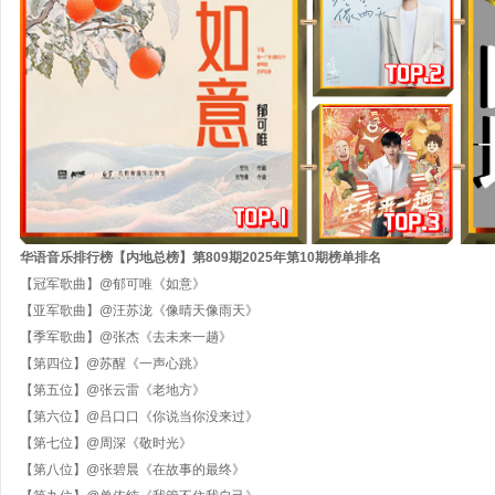
华语音乐排行榜【内地总榜】第
809
期
202
5
年第
10
期
榜单排名
【冠军歌曲】
@
郁可唯《如意》
【亚军歌曲】
@汪苏泷《像晴天像雨天》
【季军歌曲】
@张杰《去未来一趟》
【第四位】
@苏醒《一声心跳》
【第五位】
@张云雷《老地方》
【第六位】
@吕口口《你说当你没来过》
【第七位】
@周深《敬时光》
【第八位】
@
张碧晨《在故事的最终》