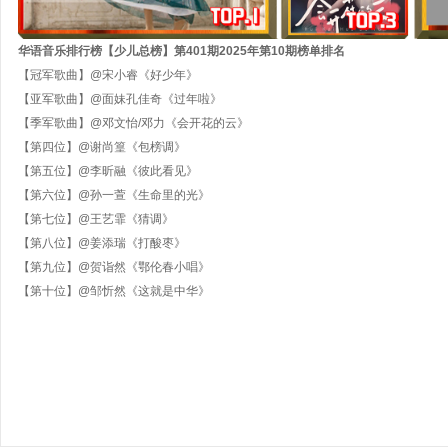
华语音乐排行榜【
少儿总
榜】第
401
期202
5
年第
10
期
榜单排名
【冠军歌曲】
@宋小睿《好少年》
【亚军歌曲】
@面妹孔佳奇《过年啦》
【季军歌曲】
@
邓文怡
/邓力《会开花的云》
【第四位】
@谢尚篁《包榜调》
【第五位】
@
李昕融
《
彼此看见
》
【第六位】
@孙一萱《生命里的光》
【第七位】
@王艺霏《猜调》
【第八位】
@
姜添瑞《打酸枣》
【第九位】
@
贺诣然《鄂伦春小唱》
【第十位】
@邹忻然《这就是中华》