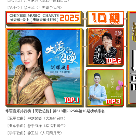
【第九位】
@单依纯《我管不住我自己》
【第十位】
@王菲《世界赠予我的》
华语音乐排行榜【民歌
总
榜】第
618
期
202
5
年第
10
期
榜单排名
【冠军歌曲】
@刘媛媛《大海的召唤》
【亚军歌曲】
@于海洋《幸福中国年》
【季军歌曲】
@
王喆《人间四月天》