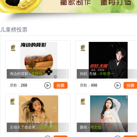
儿童榜投票
海边的背影
-
李婧怡
你好, 无锡
-
许歌淳一
票数：
票数：
主动久了也会累
-
面妹孔佳奇
颜色
-
邓文怡