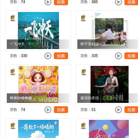
票数：
票数：
一飞冲天
-
李纪沥
终于等到这一天
-
汤笑嫣
票数：
票数：
棒棒的棒棒糖
-
陈仪朵
最深的牵挂
-
王艺菲
票数：
票数：