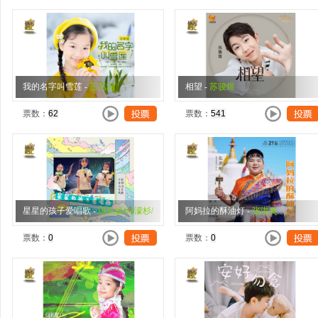
我的名字叫雪莲
-
王艺涵
相望
-
苏骏煜
票数：
票数：
星星的孩子爱唱歌
-
汤笑嫣/何濛杉/
阿妈拉的酥油灯
-
张淇奥
蔡瑞琳
票数：
票数：