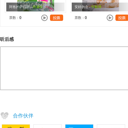
阿爸的萨日朗
-
何濛杉
安好勿念
-
牛毅博
票数：
票数：
听后感
合作伙伴