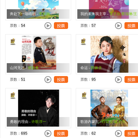
奔赴下一场晴朗
-
李昕融
我的未来我主宰
-
宋子欣/蔡瑞琳/王
艺霖/孟楚笑/马祎璇
票数：
票数：
山河无恙
-
张淇奥
命运
-
郭姝含
票数：
票数：
勇敢的理由
-
许歌淳一
歌游内蒙古
-
白珺安/臧大为
票数：
票数：