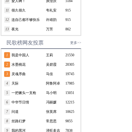
10
爱人啊！
庾澄庆
5184
11
很久很久
韦礼安
915
12
连自己都不够快乐
许靖韵
915
13
夜光
万芳
862
民歌榜网友投票
更多>>
1
我是中国人
王莉
21550
2
水墨桃花
吴碧霞
20305
3
灵魂序曲
马佳
19745
4
天际
阿鲁阿卓
17985
5
一把镢头一支枪
马小明
15051
6
中华节日情
冯丽媛
12215
7
问道
张英席
10625
8
丝路幻梦
常思思
9855
9
我的黑河
泽旺多吉
7838