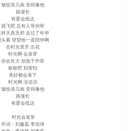
皱纹添几画 变得像他
路漫长
有爱会抵达
就飞吧 总有人等你呀
这样天真无邪 走过了年华
回头看 望望他一直陪伴啊
在时光里开 出花
时光啊 会发芽
你会长大 别急于作答
歇歇吧 别害怕
美好都会落下
时光啊 没说话
皱纹添几画 变得像他
路漫长
有爱会抵达
时光会发芽
作词：刘鑫磊 李佳琦