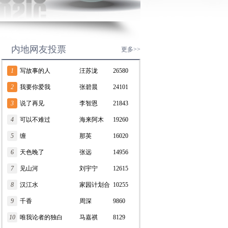
内地网友投票
更多>>
1
写故事的人
汪苏泷
26580
2
我要你爱我
张碧晨
24101
3
说了再见
李智恩
21843
4
可以不难过
海来阿木
19260
5
缠
那英
16020
6
天色晚了
张远
14956
7
见山河
刘宇宁
12615
8
汉江水
家园计划合
10255
9
千香
唱团
周深
9860
10
唯我论者的独白
马嘉祺
8129