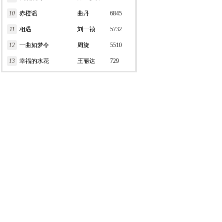
10
赤橙谣
曲丹
6845
11
相遇
刘一祯
5732
12
一曲如梦令
周旋
5510
13
幸福的水花
王丽达
729