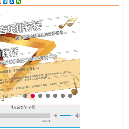
奖项的内地男歌手 [2]。2011年，为电影《那些年，我们一起追的女
孩。》演唱主题曲《那些年》 [31]，凭借该曲斩获多项大奖 [29]
[73]。2012年
时光会发芽-胡夏
-03:25