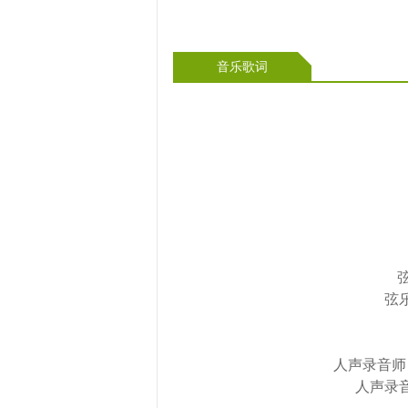
音乐歌词
弦
人声录音师：徐
人声录音棚