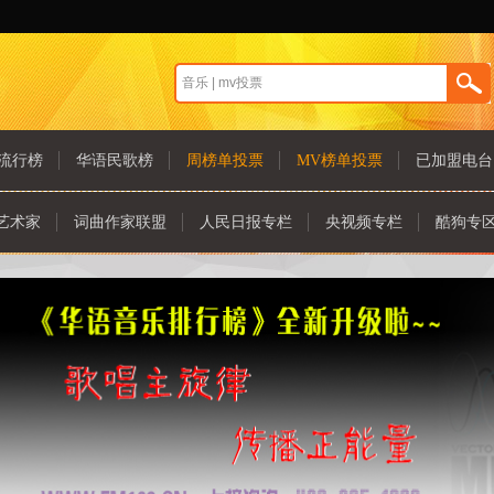
流行榜
华语民歌榜
周榜单投票
MV榜单投票
已加盟电台
艺术家
词曲作家联盟
人民日报专栏
央视频专栏
酷狗专