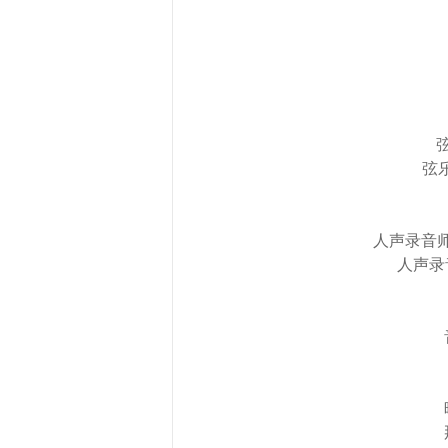
弦
人声录音师：徐
人声录音棚