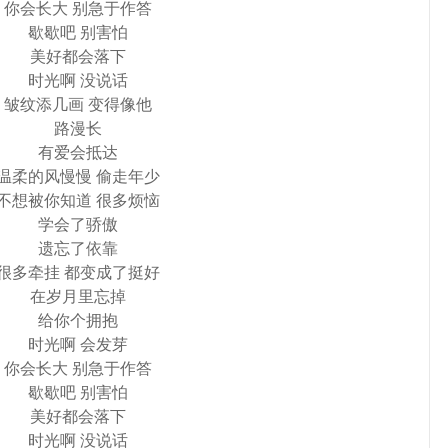
你会长大 别急于作答
歇歇吧 别害怕
美好都会落下
时光啊 没说话
皱纹添几画 变得像他
路漫长
有爱会抵达
温柔的风慢慢 偷走年少
不想被你知道 很多烦恼
学会了骄傲
遗忘了依靠
很多牵挂 都变成了挺好
在岁月里忘掉
给你个拥抱
时光啊 会发芽
你会长大 别急于作答
歇歇吧 别害怕
美好都会落下
时光啊 没说话