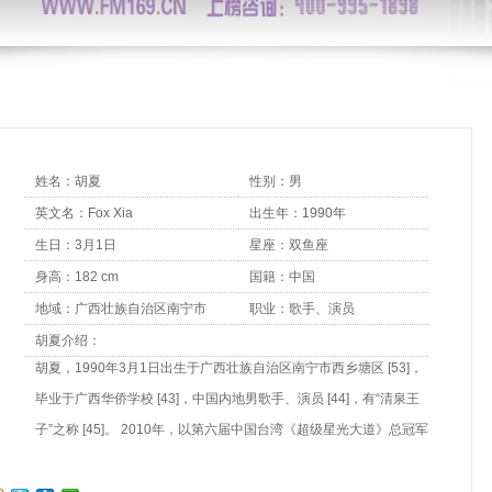
姓名：胡夏
性别：男
英文名：Fox Xia
出生年：1990年
生日：3月1日
星座：双鱼座
身高：182 cm
国籍：中国
地域：广西壮族自治区南宁市
职业：歌手、演员
胡夏介绍：
胡夏，1990年3月1日出生于广西壮族自治区南宁市西乡塘区 [53]，
毕业于广西华侨学校 [43]，中国内地男歌手、演员 [44]，有“清泉王
子”之称 [45]。 2010年，以第六届中国台湾《超级星光大道》总冠军
身份正式出道 [29]；赛后，发行个人首张音乐专辑《胡爱夏》 [30]，
凭借该专辑获得第17届新加坡金曲奖“最佳新人奖”，成为首位获得该