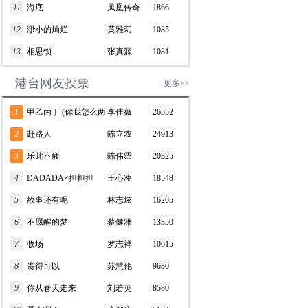
11
海底
凤凰传奇
1866
12
渺小的灿烂
黄雅莉
1085
13
相思锁
张真源
1081
港台网友投票
更多>>
1
甲乙丙丁 (你我怎么两
李佳薇
26552
清)
2
赶路人
陈立农
24913
3
乐此不疲
陈伟霆
20325
4
DADADA×担担担
王心凌
18548
5
故事还有呢
林志炫
16205
6
不愿醒的梦
蔡健雅
13350
7
收场
罗志祥
10615
8
贵得可以
苏慧伦
9630
9
你从春天走来
刘若英
8580