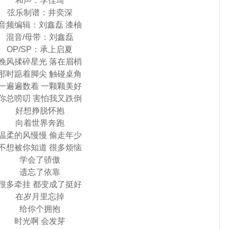
和声：李佳琦
弦乐制谱：井奕深
音频编辑：刘鑫磊 漆柚
混音/母带：刘鑫磊
OP/SP：承上启夏
晚风揉碎星光 落在眉梢
那时踮着脚尖 触碰桌角
一遍遍数着 一颗颗美好
你总唠叨 害怕我又跌倒
好想挣脱怀抱
向着世界奔跑
温柔的风慢慢 偷走年少
不想被你知道 很多烦恼
学会了骄傲
遗忘了依靠
很多牵挂 都变成了挺好
在岁月里忘掉
给你个拥抱
时光啊 会发芽