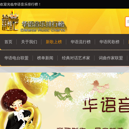
欢迎光临华语音乐排行榜！
首页
关于我们
新歌上榜
华语流行榜
华语民歌榜
华语电台联盟
榜单新闻
经典对话艺术家
词曲作家联盟