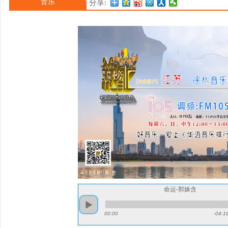
音乐
分享:
命运-郭姝含
00:00
-04:1