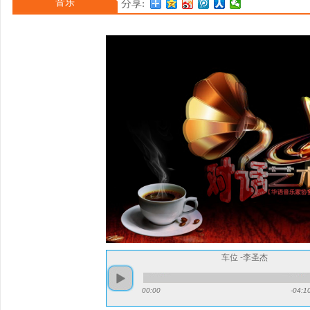
音乐
分享:
开》，专辑主打歌《手放开
《关于你的歌》。2008
专辑《原谅我没有说》。2
车位 -李圣杰
00:00
-04:1