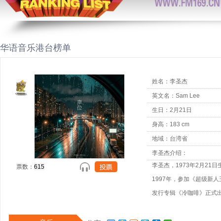
华语音乐港台榜单
姓名：李圣杰
英文名：Sam Lee
生日：2月21日
身高：183 cm
地域：台湾省
李圣杰介绍：
李圣杰，1973年2月21日
票数：
1997年，参加《超级新
发行专辑《冷咖啡》正式出
专辑同名主打歌《痴心绝
优秀流行国语歌曲奖提名 [