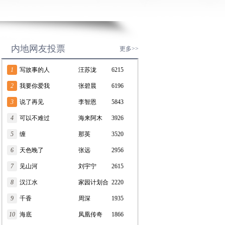
内地网友投票
更多>>
1
写故事的人
汪苏泷
6215
2
我要你爱我
张碧晨
6196
3
说了再见
李智恩
5843
4
可以不难过
海来阿木
3926
5
缠
那英
3520
6
天色晚了
张远
2956
7
见山河
刘宇宁
2615
8
汉江水
家园计划合
2220
9
千香
唱团
周深
1935
10
海底
凤凰传奇
1866