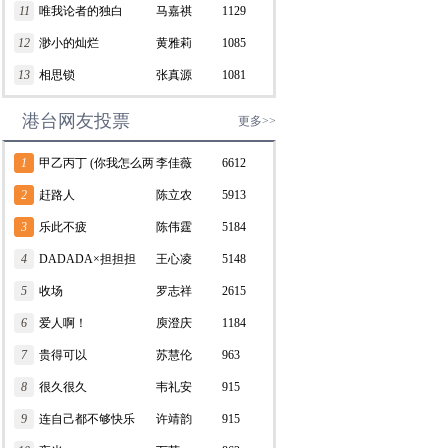
11
唯我论者的独白
马嘉祺
1129
12
渺小的灿烂
黄雅莉
1085
13
相思锁
张真源
1081
港台网友投票
更多>>
1
甲乙丙丁 (你我怎么两
李佳薇
6612
清)
2
赶路人
陈立农
5913
3
乐此不疲
陈伟霆
5184
4
DADADA×担担担
王心凌
5148
5
收场
罗志祥
2615
6
爱人啊！
庾澄庆
1184
7
贵得可以
苏慧伦
963
8
很久很久
韦礼安
915
9
连自己都不够快乐
许靖韵
915