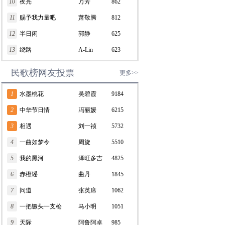
10
夜光
万芳
862
11
赐予我力量吧
萧敬腾
812
12
半日闲
郭静
625
13
绕路
A-Lin
623
民歌榜网友投票
更多>>
1
水墨桃花
吴碧霞
9184
2
中华节日情
冯丽媛
6215
3
相遇
刘一祯
5732
4
一曲如梦令
周旋
5510
5
我的黑河
泽旺多吉
4825
6
赤橙谣
曲丹
1845
7
问道
张英席
1062
8
一把镢头一支枪
马小明
1051
9
天际
阿鲁阿卓
985