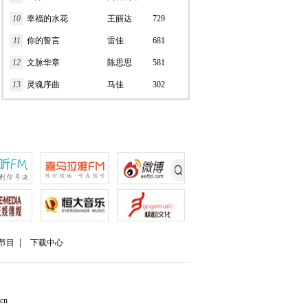
10
幸福的水花
王丽达
729
11
你的誓言
雷佳
681
12
文脉华章
陈思思
581
13
灵魂序曲
马佳
302
节目
下载中心
cn