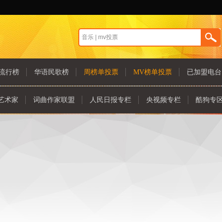
流行榜
华语民歌榜
周榜单投票
MV榜单投票
已加盟电台
艺术家
词曲作家联盟
人民日报专栏
央视频专栏
酷狗专