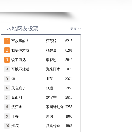
内地网友投票
更多>>
1
写故事的人
汪苏泷
6215
2
我要你爱我
张碧晨
6201
3
说了再见
李智恩
5843
4
可以不难过
海来阿木
3926
5
缠
那英
3520
6
天色晚了
张远
2956
7
见山河
刘宇宁
2615
8
汉江水
家园计划合
2255
9
千香
唱团
周深
1960
10
海底
凤凰传奇
1866