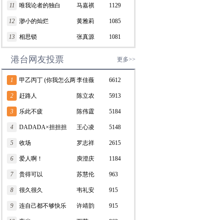
11
唯我论者的独白
马嘉祺
1129
12
渺小的灿烂
黄雅莉
1085
13
相思锁
张真源
1081
港台网友投票
更多>>
1
甲乙丙丁 (你我怎么两
李佳薇
6612
清)
2
赶路人
陈立农
5913
3
乐此不疲
陈伟霆
5184
4
DADADA×担担担
王心凌
5148
5
收场
罗志祥
2615
6
爱人啊！
庾澄庆
1184
7
贵得可以
苏慧伦
963
8
很久很久
韦礼安
915
9
连自己都不够快乐
许靖韵
915