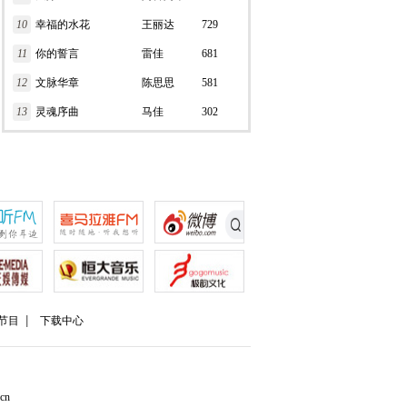
10
幸福的水花
王丽达
729
11
你的誓言
雷佳
681
12
文脉华章
陈思思
581
13
灵魂序曲
马佳
302
节目
下载中心
cn