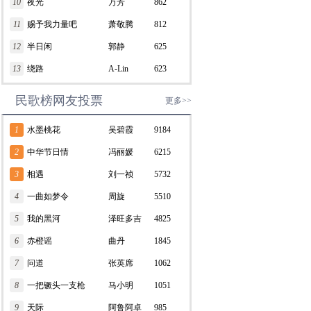
10
夜光
万芳
862
11
赐予我力量吧
萧敬腾
812
12
半日闲
郭静
625
13
绕路
A-Lin
623
民歌榜网友投票
更多>>
1
水墨桃花
吴碧霞
9184
2
中华节日情
冯丽媛
6215
3
相遇
刘一祯
5732
4
一曲如梦令
周旋
5510
5
我的黑河
泽旺多吉
4825
6
赤橙谣
曲丹
1845
7
问道
张英席
1062
8
一把镢头一支枪
马小明
1051
9
天际
阿鲁阿卓
985