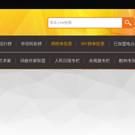
流行榜
华语民歌榜
周榜单投票
MV榜单投票
已加盟电台
艺术家
词曲作家联盟
人民日报专栏
央视频专栏
酷狗专