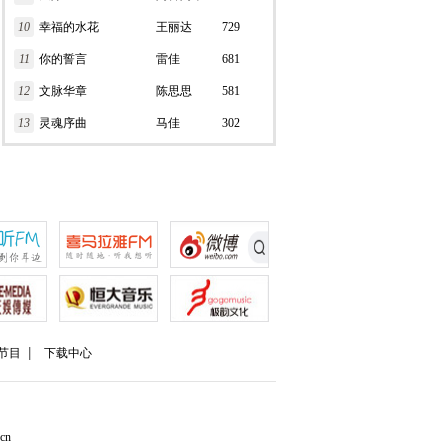
10
幸福的水花
王丽达
729
11
你的誓言
雷佳
681
12
文脉华章
陈思思
581
13
灵魂序曲
马佳
302
节目
下载中心
cn