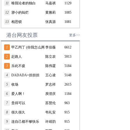
11
唯我论者的独白
马嘉祺
1129
12
渺小的灿烂
黄雅莉
1085
13
相思锁
张真源
1081
港台网友投票
更多>>
1
甲乙丙丁 (你我怎么两
李佳薇
6612
清)
2
赶路人
陈立农
5913
3
乐此不疲
陈伟霆
5184
4
DADADA×担担担
王心凌
5148
5
收场
罗志祥
2615
6
爱人啊！
庾澄庆
1184
7
贵得可以
苏慧伦
963
8
很久很久
韦礼安
915
9
连自己都不够快乐
许靖韵
915