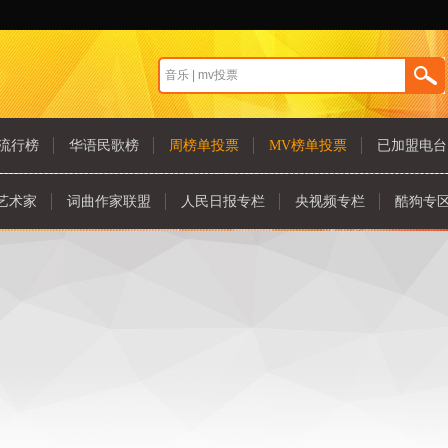
流行榜
华语民歌榜
周榜单投票
MV榜单投票
已加盟电台
艺术家
词曲作家联盟
人民日报专栏
央视频专栏
酷狗专