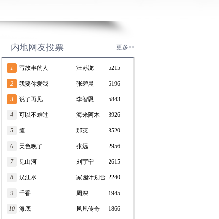
内地网友投票
更多>>
1
写故事的人
汪苏泷
6215
2
我要你爱我
张碧晨
6196
3
说了再见
李智恩
5843
4
可以不难过
海来阿木
3926
5
缠
那英
3520
6
天色晚了
张远
2956
7
见山河
刘宇宁
2615
8
汉江水
家园计划合
2240
9
千香
唱团
周深
1945
10
海底
凤凰传奇
1866