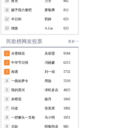
10
夜光
万芳
862
11
赐予我力量吧
萧敬腾
812
12
半日闲
郭静
625
13
绕路
A-Lin
623
民歌榜网友投票
更多>>
1
水墨桃花
吴碧霞
9184
2
中华节日情
冯丽媛
6215
3
相遇
刘一祯
5732
4
一曲如梦令
周旋
5510
5
我的黑河
泽旺多吉
4825
6
赤橙谣
曲丹
1845
7
问道
张英席
1062
8
一把镢头一支枪
马小明
1051
9
天际
阿鲁阿卓
985