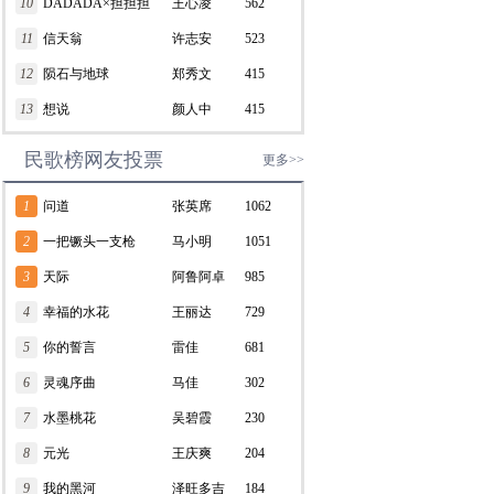
10
DADADA×担担担
王心凌
562
11
信天翁
许志安
523
12
陨石与地球
郑秀文
415
13
想说
颜人中
415
民歌榜网友投票
更多>>
1
问道
张英席
1062
2
一把镢头一支枪
马小明
1051
3
天际
阿鲁阿卓
985
4
幸福的水花
王丽达
729
5
你的誓言
雷佳
681
6
灵魂序曲
马佳
302
7
水墨桃花
吴碧霞
230
8
元光
王庆爽
204
9
我的黑河
泽旺多吉
184