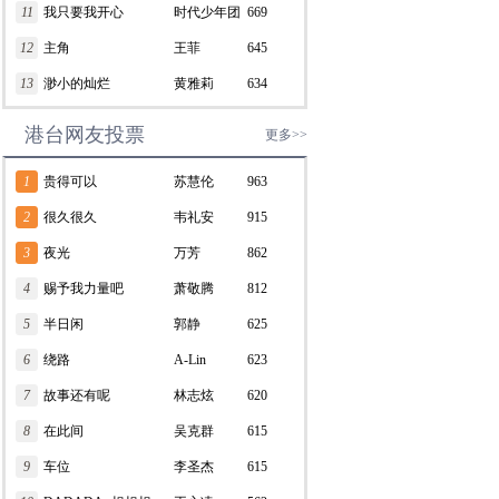
11
我只要我开心
RAY/张远
时代少年团
669
12
主角
王菲
645
13
渺小的灿烂
黄雅莉
634
港台网友投票
更多>>
1
贵得可以
苏慧伦
963
2
很久很久
韦礼安
915
3
夜光
万芳
862
4
赐予我力量吧
萧敬腾
812
5
半日闲
郭静
625
6
绕路
A-Lin
623
7
故事还有呢
林志炫
620
8
在此间
吴克群
615
9
车位
李圣杰
615