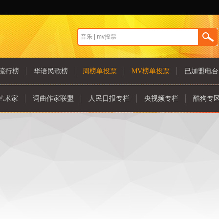
流行榜
华语民歌榜
周榜单投票
MV榜单投票
已加盟电台
艺术家
词曲作家联盟
人民日报专栏
央视频专栏
酷狗专