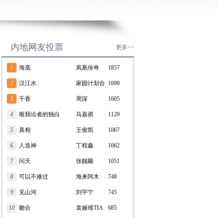
内地网友投票
更多>>
1
海底
凤凰传奇
1857
2
汉江水
家园计划合
1699
3
千香
唱团
周深
1605
4
唯我论者的独白
马嘉祺
1129
5
真相
王俊凯
1067
6
人造神
丁程鑫
1062
7
问天
张靓颖
1051
8
可以不难过
海来阿木
748
9
见山河
刘宇宁
745
10
吻合
袁娅维TIA
685