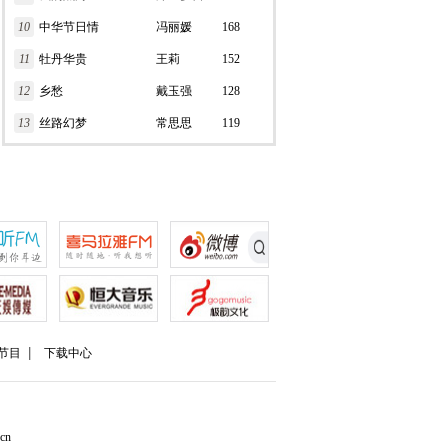
10
中华节日情
冯丽媛
168
11
牡丹华贵
王莉
152
12
乡愁
戴玉强
128
13
丝路幻梦
常思思
119
节目
下载中心
cn