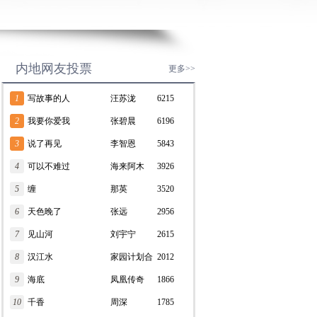
内地网友投票
更多>>
1
写故事的人
汪苏泷
6215
2
我要你爱我
张碧晨
6196
3
说了再见
李智恩
5843
4
可以不难过
海来阿木
3926
5
缠
那英
3520
6
天色晚了
张远
2956
7
见山河
刘宇宁
2615
8
汉江水
家园计划合
2012
9
海底
唱团
凤凰传奇
1866
10
千香
周深
1785