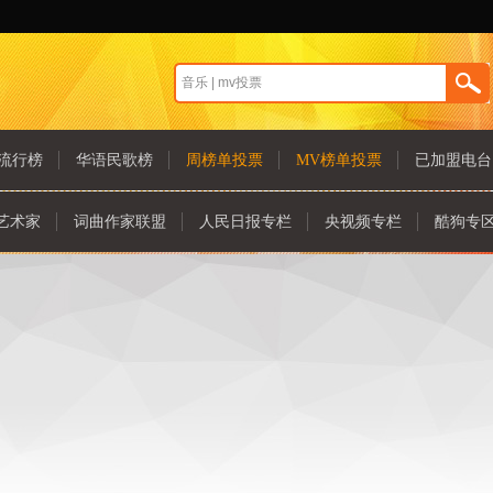
流行榜
华语民歌榜
周榜单投票
MV榜单投票
已加盟电台
艺术家
词曲作家联盟
人民日报专栏
央视频专栏
酷狗专