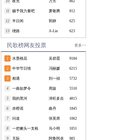
10
夜光
万芳
862
11
赐予我力量吧
萧敬腾
812
12
半日闲
郭静
625
13
绕路
A-Lin
623
民歌榜网友投票
更多>>
1
水墨桃花
吴碧霞
9184
2
中华节日情
冯丽媛
6215
3
相遇
刘一祯
5732
4
一曲如梦令
周旋
5510
5
我的黑河
泽旺多吉
4815
6
赤橙谣
曲丹
1845
7
问道
张英席
1062
8
一把镢头一支枪
马小明
1051
9
天际
阿鲁阿卓
985