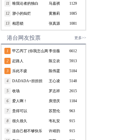
11
唯我论者的独白
马嘉祺
1129
12
渺小的灿烂
黄雅莉
1085
13
相思锁
张真源
1081
港台网友投票
更多>>
1
甲乙丙丁 (你我怎么两
李佳薇
6612
清)
2
赶路人
陈立农
5913
3
乐此不疲
陈伟霆
5184
4
DADADA×担担担
王心凌
5148
5
收场
罗志祥
2615
6
爱人啊！
庾澄庆
1184
7
贵得可以
苏慧伦
963
8
很久很久
韦礼安
915
9
连自己都不够快乐
许靖韵
915