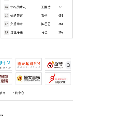
10
幸福的水花
王丽达
729
11
你的誓言
雷佳
681
12
文脉华章
陈思思
581
13
灵魂序曲
马佳
302
节目
下载中心
cn