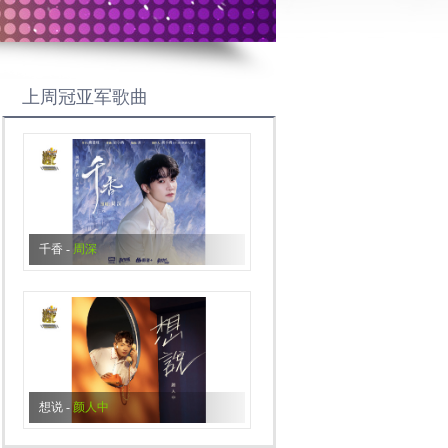
上周冠亚军歌曲
千香
-
周深
想说
-
颜人中