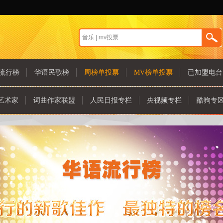
流行榜
华语民歌榜
周榜单投票
MV榜单投票
已加盟电台
艺术家
词曲作家联盟
人民日报专栏
央视频专栏
酷狗专