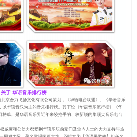
关于-华语音乐排行榜
，由北京合力飞扬文化有限公司策划，《华语电台联盟》、《华语音乐
，以华语音乐为主的音乐排行榜。其下设《华语音乐流行榜》《华
目榜单。是华语音乐界近年来较抢手的、较新锐的集顶尖音乐电台
权威度和公信力都受到华语乐坛前辈们及业内人士的大力支持与热
榜】一周岁之际，著名歌唱家蒋大为、阎维文为【华语民歌榜】担任名