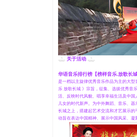
关于活动
华语音乐排行榜【榜样音乐.放歌长
是一档以主旋律优秀音乐作品为主的大型
乐 放歌长城 》宗旨，征集、选拔优秀音
活、反映时代风貌、唱享幸福生活及中国
儿女的时代新声。为中外舞蹈、音乐、器
长城之上，搭建起艺术交流和才艺展示的
动旨在表达中国精神、展示中国风采、凝