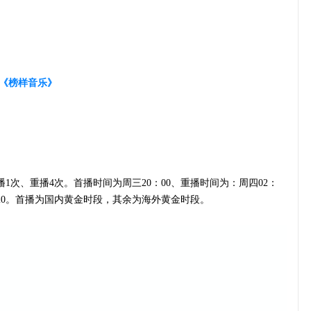
、《榜样音乐》
播1次、重播4次。首播时间为周三20：00、重播时间为：周四02：
20。首
播为国内黄金时段，其余为海外黄金时段。