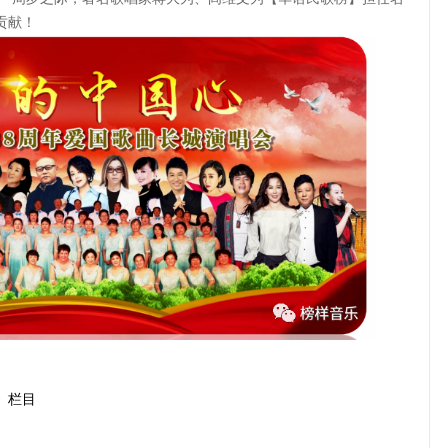
贡献！
》栏目