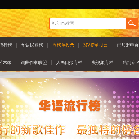
流行榜
华语民歌榜
周榜单投票
MV榜单投票
已加盟电台
艺术家
词曲作家联盟
人民日报专栏
央视频专栏
酷狗专