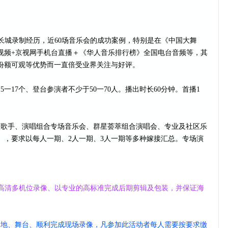
长城录制经历，近60场音乐会的成功
案例，特别是在《中国大舞
视频+京视网手机台直播＋《华人音乐排行榜》全国电台音频等，其
份额可观等优势而一直倍受业界关注与好评。
5一17个、登台参演者不少于50一
70人。播出时长60分钟。首播1
态歌手、演唱组合专场音乐会、群星荟
萃组合演唱会、专业及社区乐
），要求以每人一期、2人一期、3人一期等多种嫁接汇总
。
专场演
采用高清多机位录像、以专业的高标准完成后期剪辑及包装，
并保证海
场地、舞台、顺利完成现场录像，凡参加此活
动者每人需要按要求缴