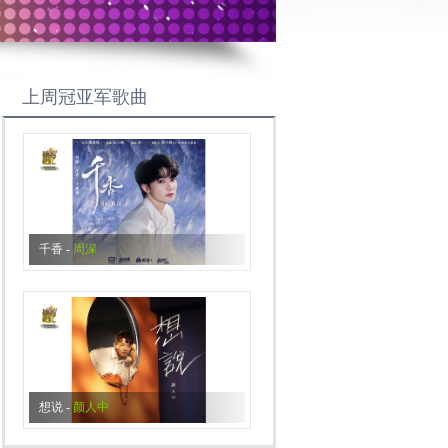
上周冠亚军歌曲
千香
-
周深
想说
-
颜人中